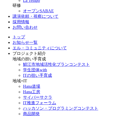
La Tempo
研修
オープンSABAE
講演依頼・視察について
採用情報
お問い合わせ
トップ
お知らせ一覧
エル・コミュニティについて
プロジェクト紹介
地域の担い手育成
鯖江市地域活性化プランコンテスト
学生団体with
ITの担い手育成
地域×IT
Hana道場
Hana工房
サイバーサクラ
IT推進フォーラム
ハッカソン・プログラミングコンテスト
商品開発