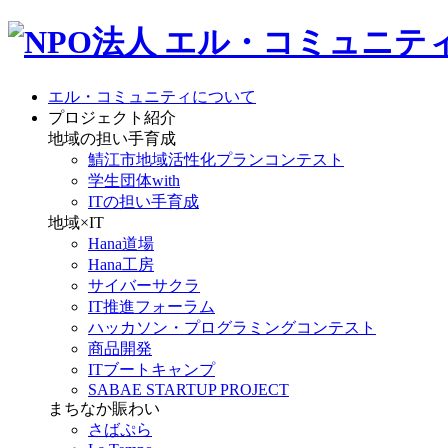
エル・コミュニティについて
プロジェクト紹介
地域の担い手育成
鯖江市地域活性化プランコンテスト
学生団体with
ITの担い手育成
地域×IT
Hana道場
Hana工房
サイバーサクラ
IT推進フォーラム
ハッカソン・プログラミングコンテスト
商品開発
ITブートキャンプ
SABAE STARTUP PROJECT
まちなか賑わい
さばぷら