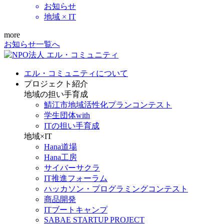
お知らせ
地域 × IT
more
お知らせ一覧へ
エル・コミュニティについて
プロジェクト紹介
地域の担い手育成
鯖江市地域活性化プランコンテスト
学生団体with
ITの担い手育成
地域×IT
Hana道場
Hana工房
サイバーサクラ
IT推進フォーラム
ハッカソン・プログラミングコンテスト
商品開発
ITブートキャンプ
SABAE STARTUP PROJECT