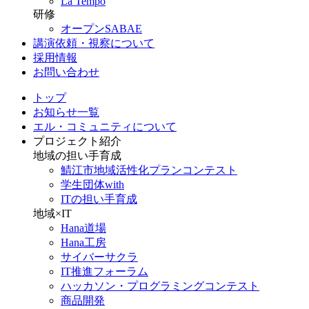
La Tempo
研修
オープンSABAE
講演依頼・視察について
採用情報
お問い合わせ
トップ
お知らせ一覧
エル・コミュニティについて
プロジェクト紹介
地域の担い手育成
鯖江市地域活性化プランコンテスト
学生団体with
ITの担い手育成
地域×IT
Hana道場
Hana工房
サイバーサクラ
IT推進フォーラム
ハッカソン・プログラミングコンテスト
商品開発