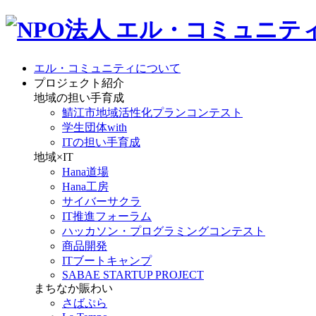
エル・コミュニティについて
プロジェクト紹介
地域の担い手育成
鯖江市地域活性化プランコンテスト
学生団体with
ITの担い手育成
地域×IT
Hana道場
Hana工房
サイバーサクラ
IT推進フォーラム
ハッカソン・プログラミングコンテスト
商品開発
ITブートキャンプ
SABAE STARTUP PROJECT
まちなか賑わい
さばぷら