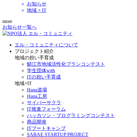
お知らせ
地域 × IT
more
お知らせ一覧へ
エル・コミュニティについて
プロジェクト紹介
地域の担い手育成
鯖江市地域活性化プランコンテスト
学生団体with
ITの担い手育成
地域×IT
Hana道場
Hana工房
サイバーサクラ
IT推進フォーラム
ハッカソン・プログラミングコンテスト
商品開発
ITブートキャンプ
SABAE STARTUP PROJECT