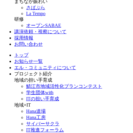
まちなか賑わい
さばぷら
La Tempo
研修
オープンSABAE
講演依頼・視察について
採用情報
お問い合わせ
トップ
お知らせ一覧
エル・コミュニティについて
プロジェクト紹介
地域の担い手育成
鯖江市地域活性化プランコンテスト
学生団体with
ITの担い手育成
地域×IT
Hana道場
Hana工房
サイバーサクラ
IT推進フォーラム