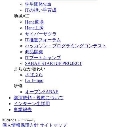
学生団体with
ITの担い手育成
地域×IT
Hana道場
Hana工房
サイバーサクラ
IT推進フォーラム
ハッカソン・プログラミングコンテスト
商品開発
ITブートキャンプ
SABAE STARTUP PROJECT
まちなか賑わい
さばぷら
La Tempo
研修
オープンSABAE
講演依頼・視察について
インターン生採用
事業報告
© 2022 L community.
個人情報保護方針
サイトマップ