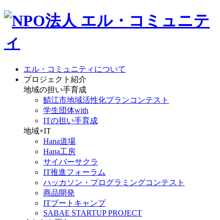
エル・コミュニティについて
プロジェクト紹介
地域の担い手育成
鯖江市地域活性化プランコンテスト
学生団体with
ITの担い手育成
地域×IT
Hana道場
Hana工房
サイバーサクラ
IT推進フォーラム
ハッカソン・プログラミングコンテスト
商品開発
ITブートキャンプ
SABAE STARTUP PROJECT