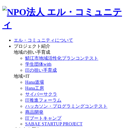
エル・コミュニティについて
プロジェクト紹介
地域の担い手育成
鯖江市地域活性化プランコンテスト
学生団体with
ITの担い手育成
地域×IT
Hana道場
Hana工房
サイバーサクラ
IT推進フォーラム
ハッカソン・プログラミングコンテスト
商品開発
ITブートキャンプ
SABAE STARTUP PROJECT