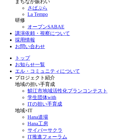
まちなか賑わい
さばぷら
La Tempo
研修
オープンSABAE
講演依頼・視察について
採用情報
お問い合わせ
トップ
お知らせ一覧
エル・コミュニティについて
プロジェクト紹介
地域の担い手育成
鯖江市地域活性化プランコンテスト
学生団体with
ITの担い手育成
地域×IT
Hana道場
Hana工房
サイバーサクラ
IT推進フォーラム