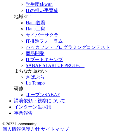
学生団体with
ITの担い手育成
地域×IT
Hana道場
Hana工房
サイバーサクラ
IT推進フォーラム
ハッカソン・プログラミングコンテスト
商品開発
ITブートキャンプ
SABAE STARTUP PROJECT
まちなか賑わい
さばぷら
La Tempo
研修
オープンSABAE
講演依頼・視察について
インターン生採用
事業報告
© 2022 L community.
個人情報保護方針
サイトマップ