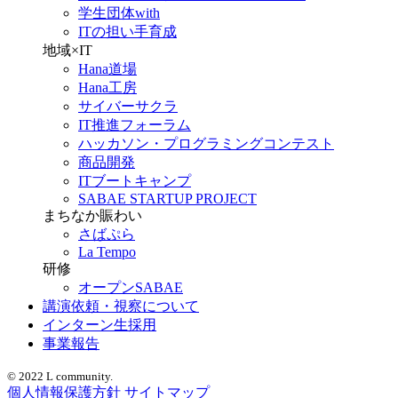
学生団体with
ITの担い手育成
地域×IT
Hana道場
Hana工房
サイバーサクラ
IT推進フォーラム
ハッカソン・プログラミングコンテスト
商品開発
ITブートキャンプ
SABAE STARTUP PROJECT
まちなか賑わい
さばぷら
La Tempo
研修
オープンSABAE
講演依頼・視察について
インターン生採用
事業報告
© 2022 L community.
個人情報保護方針
サイトマップ