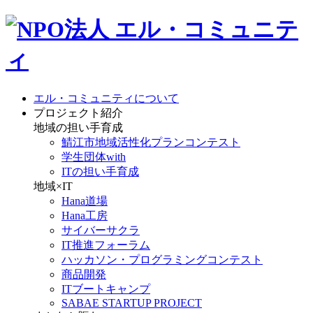
エル・コミュニティについて
プロジェクト紹介
地域の担い手育成
鯖江市地域活性化プランコンテスト
学生団体with
ITの担い手育成
地域×IT
Hana道場
Hana工房
サイバーサクラ
IT推進フォーラム
ハッカソン・プログラミングコンテスト
商品開発
ITブートキャンプ
SABAE STARTUP PROJECT