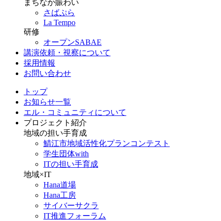
まちなか賑わい
さばぷら
La Tempo
研修
オープンSABAE
講演依頼・視察について
採用情報
お問い合わせ
トップ
お知らせ一覧
エル・コミュニティについて
プロジェクト紹介
地域の担い手育成
鯖江市地域活性化プランコンテスト
学生団体with
ITの担い手育成
地域×IT
Hana道場
Hana工房
サイバーサクラ
IT推進フォーラム