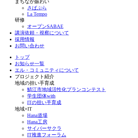
まちなか賑わい
さばぷら
La Tempo
研修
オープンSABAE
講演依頼・視察について
採用情報
お問い合わせ
トップ
お知らせ一覧
エル・コミュニティについて
プロジェクト紹介
地域の担い手育成
鯖江市地域活性化プランコンテスト
学生団体with
ITの担い手育成
地域×IT
Hana道場
Hana工房
サイバーサクラ
IT推進フォーラム