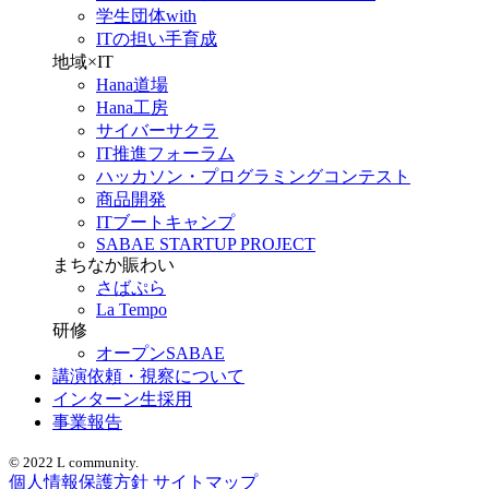
学生団体with
ITの担い手育成
地域×IT
Hana道場
Hana工房
サイバーサクラ
IT推進フォーラム
ハッカソン・プログラミングコンテスト
商品開発
ITブートキャンプ
SABAE STARTUP PROJECT
まちなか賑わい
さばぷら
La Tempo
研修
オープンSABAE
講演依頼・視察について
インターン生採用
事業報告
© 2022 L community.
個人情報保護方針
サイトマップ