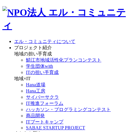
エル・コミュニティについて
プロジェクト紹介
地域の担い手育成
鯖江市地域活性化プランコンテスト
学生団体with
ITの担い手育成
地域×IT
Hana道場
Hana工房
サイバーサクラ
IT推進フォーラム
ハッカソン・プログラミングコンテスト
商品開発
ITブートキャンプ
SABAE STARTUP PROJECT