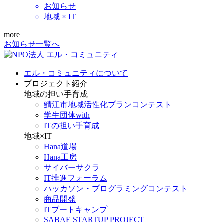
お知らせ
地域 × IT
more
お知らせ一覧へ
エル・コミュニティについて
プロジェクト紹介
地域の担い手育成
鯖江市地域活性化プランコンテスト
学生団体with
ITの担い手育成
地域×IT
Hana道場
Hana工房
サイバーサクラ
IT推進フォーラム
ハッカソン・プログラミングコンテスト
商品開発
ITブートキャンプ
SABAE STARTUP PROJECT