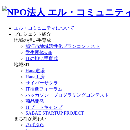
エル・コミュニティについて
プロジェクト紹介
地域の担い手育成
鯖江市地域活性化プランコンテスト
学生団体with
ITの担い手育成
地域×IT
Hana道場
Hana工房
サイバーサクラ
IT推進フォーラム
ハッカソン・プログラミングコンテスト
商品開発
ITブートキャンプ
SABAE STARTUP PROJECT
まちなか賑わい
さばぷら