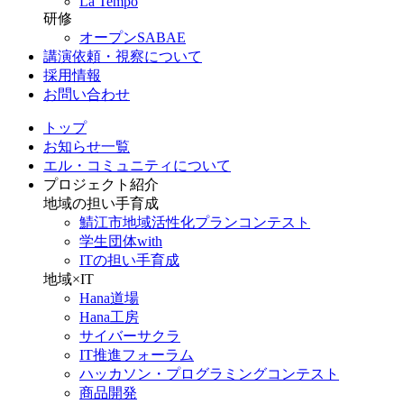
La Tempo
研修
オープンSABAE
講演依頼・視察について
採用情報
お問い合わせ
トップ
お知らせ一覧
エル・コミュニティについて
プロジェクト紹介
地域の担い手育成
鯖江市地域活性化プランコンテスト
学生団体with
ITの担い手育成
地域×IT
Hana道場
Hana工房
サイバーサクラ
IT推進フォーラム
ハッカソン・プログラミングコンテスト
商品開発