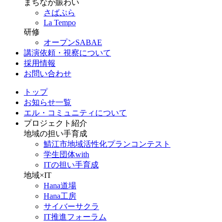
まちなか賑わい
さばぷら
La Tempo
研修
オープンSABAE
講演依頼・視察について
採用情報
お問い合わせ
トップ
お知らせ一覧
エル・コミュニティについて
プロジェクト紹介
地域の担い手育成
鯖江市地域活性化プランコンテスト
学生団体with
ITの担い手育成
地域×IT
Hana道場
Hana工房
サイバーサクラ
IT推進フォーラム