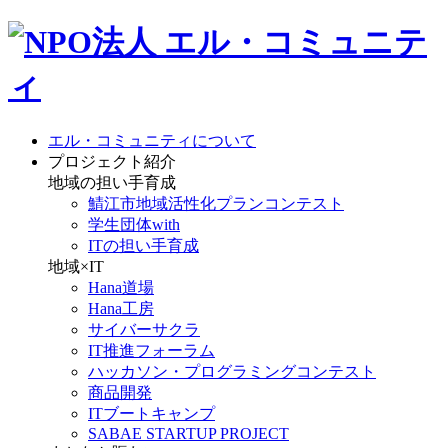
エル・コミュニティについて
プロジェクト紹介
地域の担い手育成
鯖江市地域活性化プランコンテスト
学生団体with
ITの担い手育成
地域×IT
Hana道場
Hana工房
サイバーサクラ
IT推進フォーラム
ハッカソン・プログラミングコンテスト
商品開発
ITブートキャンプ
SABAE STARTUP PROJECT