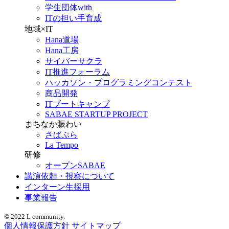
学生団体with
ITの担い手育成
地域×IT
Hana道場
Hana工房
サイバーサクラ
IT推進フォーラム
ハッカソン・プログラミングコンテスト
商品開発
ITブートキャンプ
SABAE STARTUP PROJECT
まちなか賑わい
さばぷら
La Tempo
研修
オープンSABAE
講演依頼・視察について
インターン生採用
事業報告
© 2022 L community.
個人情報保護方針
サイトマップ