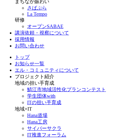
まちなか賑わい
さばぷら
La Tempo
研修
オープンSABAE
講演依頼・視察について
採用情報
お問い合わせ
トップ
お知らせ一覧
エル・コミュニティについて
プロジェクト紹介
地域の担い手育成
鯖江市地域活性化プランコンテスト
学生団体with
ITの担い手育成
地域×IT
Hana道場
Hana工房
サイバーサクラ
IT推進フォーラム