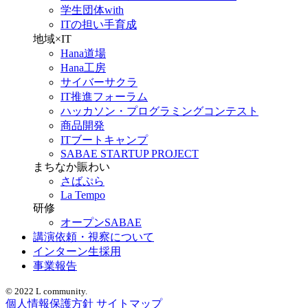
学生団体with
ITの担い手育成
地域×IT
Hana道場
Hana工房
サイバーサクラ
IT推進フォーラム
ハッカソン・プログラミングコンテスト
商品開発
ITブートキャンプ
SABAE STARTUP PROJECT
まちなか賑わい
さばぷら
La Tempo
研修
オープンSABAE
講演依頼・視察について
インターン生採用
事業報告
© 2022 L community.
個人情報保護方針
サイトマップ