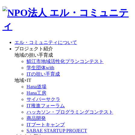
エル・コミュニティについて
プロジェクト紹介
地域の担い手育成
鯖江市地域活性化プランコンテスト
学生団体with
ITの担い手育成
地域×IT
Hana道場
Hana工房
サイバーサクラ
IT推進フォーラム
ハッカソン・プログラミングコンテスト
商品開発
ITブートキャンプ
SABAE STARTUP PROJECT