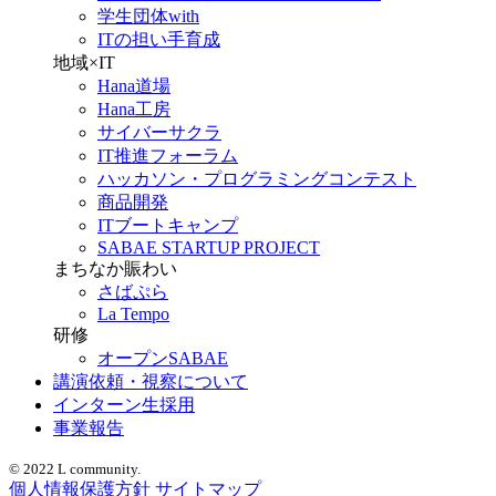
学生団体with
ITの担い手育成
地域×IT
Hana道場
Hana工房
サイバーサクラ
IT推進フォーラム
ハッカソン・プログラミングコンテスト
商品開発
ITブートキャンプ
SABAE STARTUP PROJECT
まちなか賑わい
さばぷら
La Tempo
研修
オープンSABAE
講演依頼・視察について
インターン生採用
事業報告
© 2022 L community.
個人情報保護方針
サイトマップ