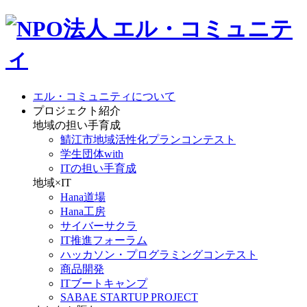
エル・コミュニティについて
プロジェクト紹介
地域の担い手育成
鯖江市地域活性化プランコンテスト
学生団体with
ITの担い手育成
地域×IT
Hana道場
Hana工房
サイバーサクラ
IT推進フォーラム
ハッカソン・プログラミングコンテスト
商品開発
ITブートキャンプ
SABAE STARTUP PROJECT