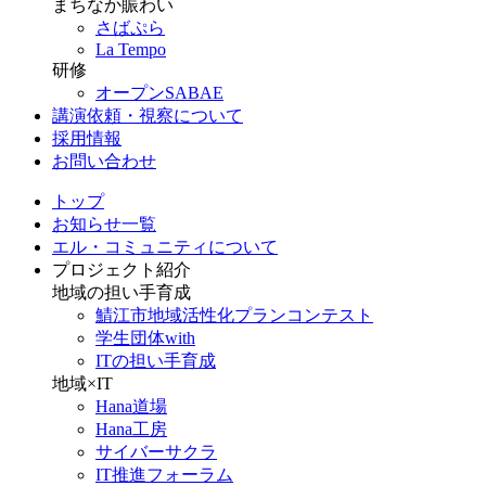
まちなか賑わい
さばぷら
La Tempo
研修
オープンSABAE
講演依頼・視察について
採用情報
お問い合わせ
トップ
お知らせ一覧
エル・コミュニティについて
プロジェクト紹介
地域の担い手育成
鯖江市地域活性化プランコンテスト
学生団体with
ITの担い手育成
地域×IT
Hana道場
Hana工房
サイバーサクラ
IT推進フォーラム