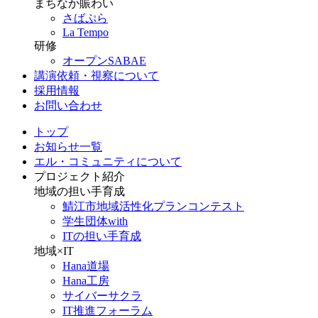
まちなか賑わい
さばぷら
La Tempo
研修
オープンSABAE
講演依頼・視察について
採用情報
お問い合わせ
トップ
お知らせ一覧
エル・コミュニティについて
プロジェクト紹介
地域の担い手育成
鯖江市地域活性化プランコンテスト
学生団体with
ITの担い手育成
地域×IT
Hana道場
Hana工房
サイバーサクラ
IT推進フォーラム