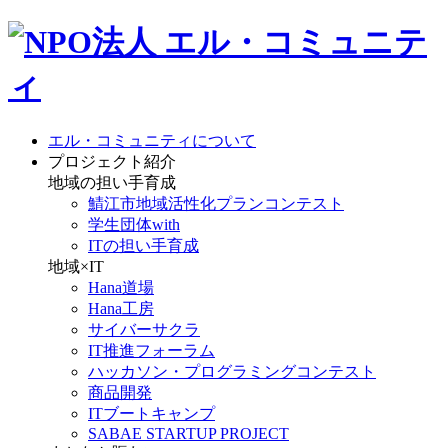
エル・コミュニティについて
プロジェクト紹介
地域の担い手育成
鯖江市地域活性化プランコンテスト
学生団体with
ITの担い手育成
地域×IT
Hana道場
Hana工房
サイバーサクラ
IT推進フォーラム
ハッカソン・プログラミングコンテスト
商品開発
ITブートキャンプ
SABAE STARTUP PROJECT