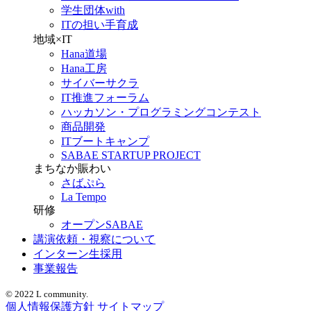
学生団体with
ITの担い手育成
地域×IT
Hana道場
Hana工房
サイバーサクラ
IT推進フォーラム
ハッカソン・プログラミングコンテスト
商品開発
ITブートキャンプ
SABAE STARTUP PROJECT
まちなか賑わい
さばぷら
La Tempo
研修
オープンSABAE
講演依頼・視察について
インターン生採用
事業報告
© 2022 L community.
個人情報保護方針
サイトマップ