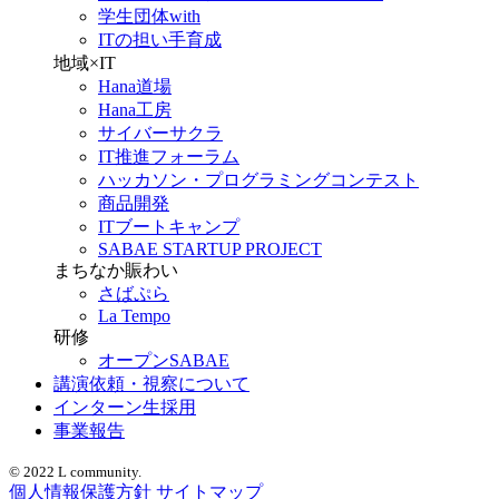
学生団体with
ITの担い手育成
地域×IT
Hana道場
Hana工房
サイバーサクラ
IT推進フォーラム
ハッカソン・プログラミングコンテスト
商品開発
ITブートキャンプ
SABAE STARTUP PROJECT
まちなか賑わい
さばぷら
La Tempo
研修
オープンSABAE
講演依頼・視察について
インターン生採用
事業報告
© 2022 L community.
個人情報保護方針
サイトマップ