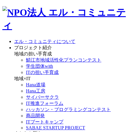
エル・コミュニティについて
プロジェクト紹介
地域の担い手育成
鯖江市地域活性化プランコンテスト
学生団体with
ITの担い手育成
地域×IT
Hana道場
Hana工房
サイバーサクラ
IT推進フォーラム
ハッカソン・プログラミングコンテスト
商品開発
ITブートキャンプ
SABAE STARTUP PROJECT