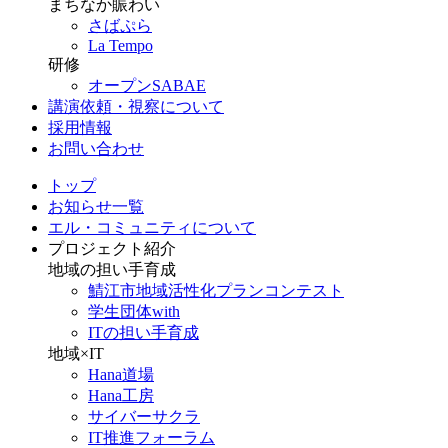
まちなか賑わい
さばぷら
La Tempo
研修
オープンSABAE
講演依頼・視察について
採用情報
お問い合わせ
トップ
お知らせ一覧
エル・コミュニティについて
プロジェクト紹介
地域の担い手育成
鯖江市地域活性化プランコンテスト
学生団体with
ITの担い手育成
地域×IT
Hana道場
Hana工房
サイバーサクラ
IT推進フォーラム