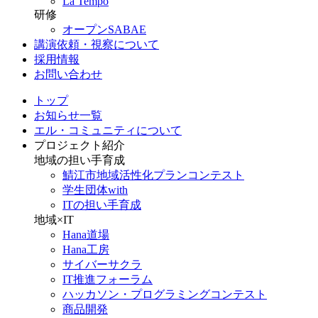
La Tempo
研修
オープンSABAE
講演依頼・視察について
採用情報
お問い合わせ
トップ
お知らせ一覧
エル・コミュニティについて
プロジェクト紹介
地域の担い手育成
鯖江市地域活性化プランコンテスト
学生団体with
ITの担い手育成
地域×IT
Hana道場
Hana工房
サイバーサクラ
IT推進フォーラム
ハッカソン・プログラミングコンテスト
商品開発