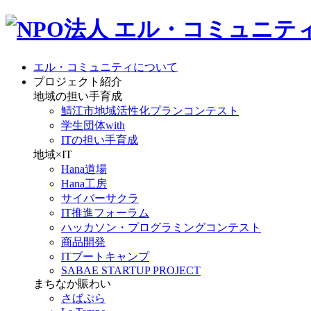
エル・コミュニティについて
プロジェクト紹介
地域の担い手育成
鯖江市地域活性化プランコンテスト
学生団体with
ITの担い手育成
地域×IT
Hana道場
Hana工房
サイバーサクラ
IT推進フォーラム
ハッカソン・プログラミングコンテスト
商品開発
ITブートキャンプ
SABAE STARTUP PROJECT
まちなか賑わい
さばぷら