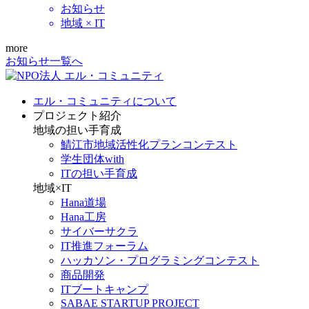
お知らせ
地域 × IT
more
お知らせ一覧へ
エル・コミュニティについて
プロジェクト紹介
地域の担い手育成
鯖江市地域活性化プランコンテスト
学生団体with
ITの担い手育成
地域×IT
Hana道場
Hana工房
サイバーサクラ
IT推進フォーラム
ハッカソン・プログラミングコンテスト
商品開発
ITブートキャンプ
SABAE STARTUP PROJECT