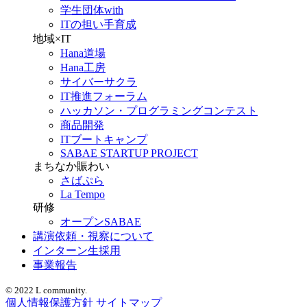
学生団体with
ITの担い手育成
地域×IT
Hana道場
Hana工房
サイバーサクラ
IT推進フォーラム
ハッカソン・プログラミングコンテスト
商品開発
ITブートキャンプ
SABAE STARTUP PROJECT
まちなか賑わい
さばぷら
La Tempo
研修
オープンSABAE
講演依頼・視察について
インターン生採用
事業報告
© 2022 L community.
個人情報保護方針
サイトマップ