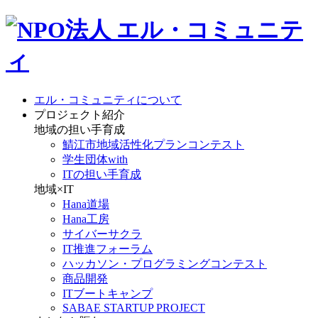
エル・コミュニティについて
プロジェクト紹介
地域の担い手育成
鯖江市地域活性化プランコンテスト
学生団体with
ITの担い手育成
地域×IT
Hana道場
Hana工房
サイバーサクラ
IT推進フォーラム
ハッカソン・プログラミングコンテスト
商品開発
ITブートキャンプ
SABAE STARTUP PROJECT