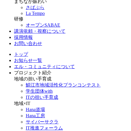
まちなか賑わい
さばぷら
La Tempo
研修
オープンSABAE
講演依頼・視察について
採用情報
お問い合わせ
トップ
お知らせ一覧
エル・コミュニティについて
プロジェクト紹介
地域の担い手育成
鯖江市地域活性化プランコンテスト
学生団体with
ITの担い手育成
地域×IT
Hana道場
Hana工房
サイバーサクラ
IT推進フォーラム