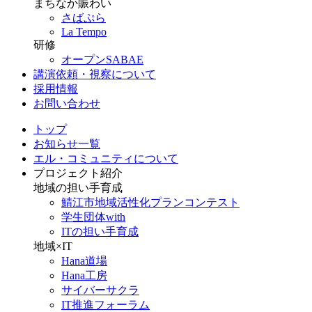
まちなか賑わい
さばぷら
La Tempo
研修
オープンSABAE
講演依頼・視察について
採用情報
お問い合わせ
トップ
お知らせ一覧
エル・コミュニティについて
プロジェクト紹介
地域の担い手育成
鯖江市地域活性化プランコンテスト
学生団体with
ITの担い手育成
地域×IT
Hana道場
Hana工房
サイバーサクラ
IT推進フォーラム