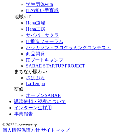
学生団体with
ITの担い手育成
地域×IT
Hana道場
Hana工房
サイバーサクラ
IT推進フォーラム
ハッカソン・プログラミングコンテスト
商品開発
ITブートキャンプ
SABAE STARTUP PROJECT
まちなか賑わい
さばぷら
La Tempo
研修
オープンSABAE
講演依頼・視察について
インターン生採用
事業報告
© 2022 L community.
個人情報保護方針
サイトマップ