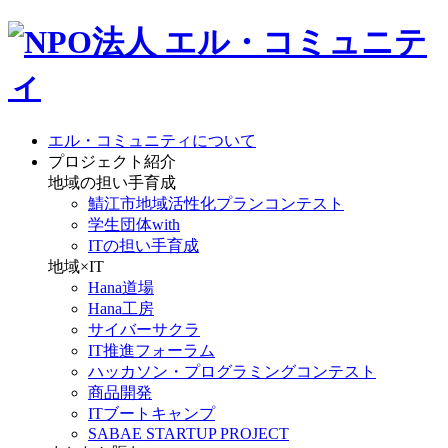
エル・コミュニティについて
プロジェクト紹介
地域の担い手育成
鯖江市地域活性化プランコンテスト
学生団体with
ITの担い手育成
地域×IT
Hana道場
Hana工房
サイバーサクラ
IT推進フォーラム
ハッカソン・プログラミングコンテスト
商品開発
ITブートキャンプ
SABAE STARTUP PROJECT