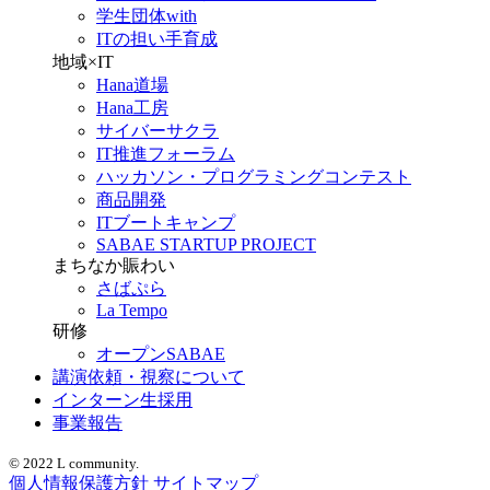
学生団体with
ITの担い手育成
地域×IT
Hana道場
Hana工房
サイバーサクラ
IT推進フォーラム
ハッカソン・プログラミングコンテスト
商品開発
ITブートキャンプ
SABAE STARTUP PROJECT
まちなか賑わい
さばぷら
La Tempo
研修
オープンSABAE
講演依頼・視察について
インターン生採用
事業報告
© 2022 L community.
個人情報保護方針
サイトマップ