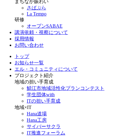
まちなか賑わい
さばぷら
La Tempo
研修
オープンSABAE
講演依頼・視察について
採用情報
お問い合わせ
トップ
お知らせ一覧
エル・コミュニティについて
プロジェクト紹介
地域の担い手育成
鯖江市地域活性化プランコンテスト
学生団体with
ITの担い手育成
地域×IT
Hana道場
Hana工房
サイバーサクラ
IT推進フォーラム