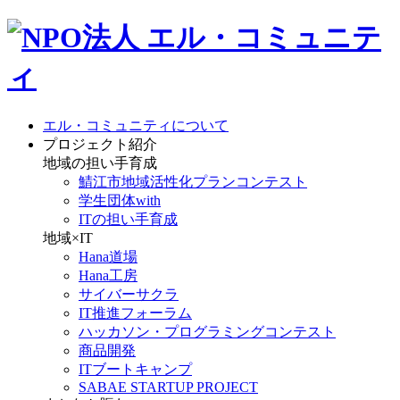
エル・コミュニティについて
プロジェクト紹介
地域の担い手育成
鯖江市地域活性化プランコンテスト
学生団体with
ITの担い手育成
地域×IT
Hana道場
Hana工房
サイバーサクラ
IT推進フォーラム
ハッカソン・プログラミングコンテスト
商品開発
ITブートキャンプ
SABAE STARTUP PROJECT