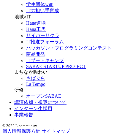
学生団体with
ITの担い手育成
地域×IT
Hana道場
Hana工房
サイバーサクラ
IT推進フォーラム
ハッカソン・プログラミングコンテスト
商品開発
ITブートキャンプ
SABAE STARTUP PROJECT
まちなか賑わい
さばぷら
La Tempo
研修
オープンSABAE
講演依頼・視察について
インターン生採用
事業報告
© 2022 L community.
個人情報保護方針
サイトマップ