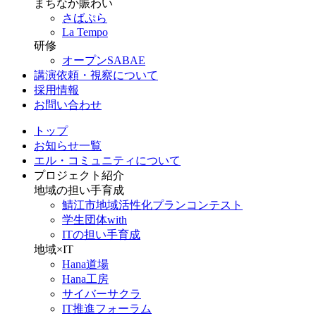
まちなか賑わい
さばぷら
La Tempo
研修
オープンSABAE
講演依頼・視察について
採用情報
お問い合わせ
トップ
お知らせ一覧
エル・コミュニティについて
プロジェクト紹介
地域の担い手育成
鯖江市地域活性化プランコンテスト
学生団体with
ITの担い手育成
地域×IT
Hana道場
Hana工房
サイバーサクラ
IT推進フォーラム