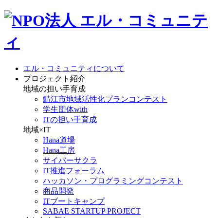
エル・コミュニティについて
プロジェクト紹介
地域の担い手育成
鯖江市地域活性化プランコンテスト
学生団体with
ITの担い手育成
地域×IT
Hana道場
Hana工房
サイバーサクラ
IT推進フォーラム
ハッカソン・プログラミングコンテスト
商品開発
ITブートキャンプ
SABAE STARTUP PROJECT