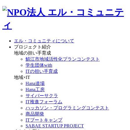
エル・コミュニティについて
プロジェクト紹介
地域の担い手育成
鯖江市地域活性化プランコンテスト
学生団体with
ITの担い手育成
地域×IT
Hana道場
Hana工房
サイバーサクラ
IT推進フォーラム
ハッカソン・プログラミングコンテスト
商品開発
ITブートキャンプ
SABAE STARTUP PROJECT