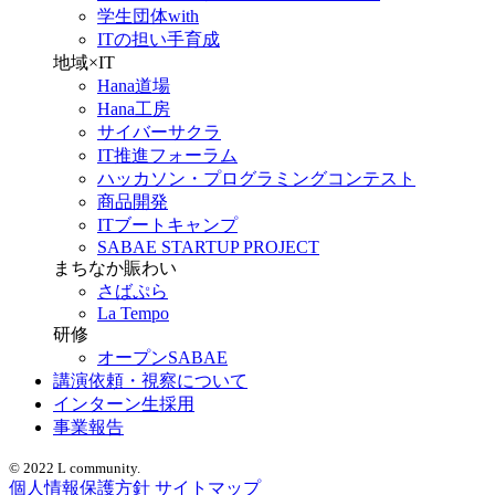
学生団体with
ITの担い手育成
地域×IT
Hana道場
Hana工房
サイバーサクラ
IT推進フォーラム
ハッカソン・プログラミングコンテスト
商品開発
ITブートキャンプ
SABAE STARTUP PROJECT
まちなか賑わい
さばぷら
La Tempo
研修
オープンSABAE
講演依頼・視察について
インターン生採用
事業報告
© 2022 L community.
個人情報保護方針
サイトマップ