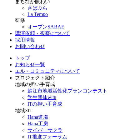
まちなか賑わい
さばぷら
La Tempo
研修
オープンSABAE
講演依頼・視察について
採用情報
お問い合わせ
トップ
お知らせ一覧
エル・コミュニティについて
プロジェクト紹介
地域の担い手育成
鯖江市地域活性化プランコンテスト
学生団体with
ITの担い手育成
地域×IT
Hana道場
Hana工房
サイバーサクラ
IT推進フォーラム