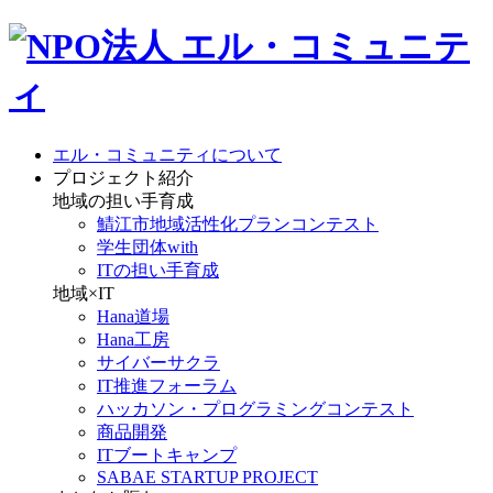
エル・コミュニティについて
プロジェクト紹介
地域の担い手育成
鯖江市地域活性化プランコンテスト
学生団体with
ITの担い手育成
地域×IT
Hana道場
Hana工房
サイバーサクラ
IT推進フォーラム
ハッカソン・プログラミングコンテスト
商品開発
ITブートキャンプ
SABAE STARTUP PROJECT