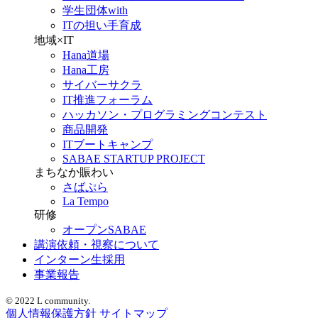
学生団体with
ITの担い手育成
地域×IT
Hana道場
Hana工房
サイバーサクラ
IT推進フォーラム
ハッカソン・プログラミングコンテスト
商品開発
ITブートキャンプ
SABAE STARTUP PROJECT
まちなか賑わい
さばぷら
La Tempo
研修
オープンSABAE
講演依頼・視察について
インターン生採用
事業報告
© 2022 L community.
個人情報保護方針
サイトマップ