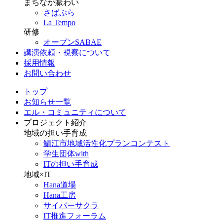
まちなか賑わい
さばぷら
La Tempo
研修
オープンSABAE
講演依頼・視察について
採用情報
お問い合わせ
トップ
お知らせ一覧
エル・コミュニティについて
プロジェクト紹介
地域の担い手育成
鯖江市地域活性化プランコンテスト
学生団体with
ITの担い手育成
地域×IT
Hana道場
Hana工房
サイバーサクラ
IT推進フォーラム