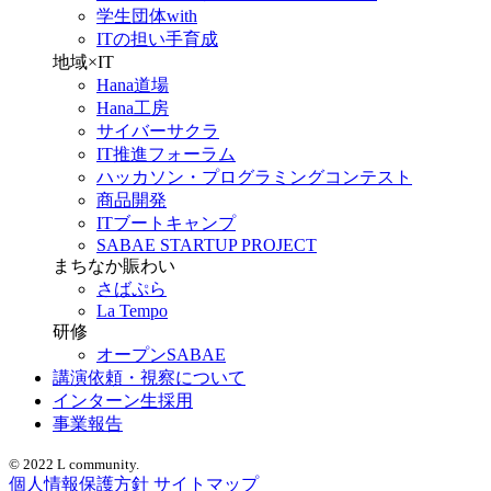
学生団体with
ITの担い手育成
地域×IT
Hana道場
Hana工房
サイバーサクラ
IT推進フォーラム
ハッカソン・プログラミングコンテスト
商品開発
ITブートキャンプ
SABAE STARTUP PROJECT
まちなか賑わい
さばぷら
La Tempo
研修
オープンSABAE
講演依頼・視察について
インターン生採用
事業報告
© 2022 L community.
個人情報保護方針
サイトマップ