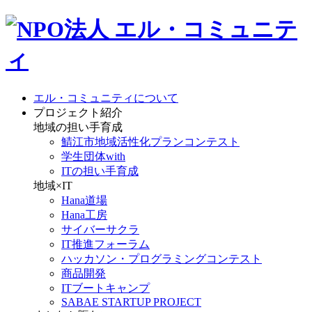
エル・コミュニティについて
プロジェクト紹介
地域の担い手育成
鯖江市地域活性化プランコンテスト
学生団体with
ITの担い手育成
地域×IT
Hana道場
Hana工房
サイバーサクラ
IT推進フォーラム
ハッカソン・プログラミングコンテスト
商品開発
ITブートキャンプ
SABAE STARTUP PROJECT