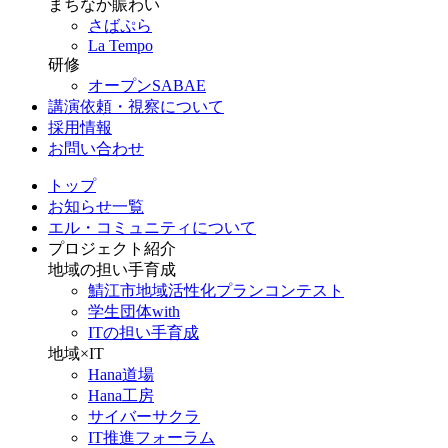
まちなか賑わい
さばぷら
La Tempo
研修
オープンSABAE
講演依頼・視察について
採用情報
お問い合わせ
トップ
お知らせ一覧
エル・コミュニティについて
プロジェクト紹介
地域の担い手育成
鯖江市地域活性化プランコンテスト
学生団体with
ITの担い手育成
地域×IT
Hana道場
Hana工房
サイバーサクラ
IT推進フォーラム