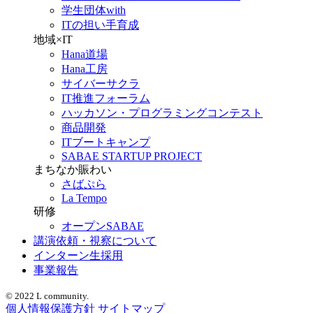
学生団体with
ITの担い手育成
地域×IT
Hana道場
Hana工房
サイバーサクラ
IT推進フォーラム
ハッカソン・プログラミングコンテスト
商品開発
ITブートキャンプ
SABAE STARTUP PROJECT
まちなか賑わい
さばぷら
La Tempo
研修
オープンSABAE
講演依頼・視察について
インターン生採用
事業報告
© 2022 L community.
個人情報保護方針
サイトマップ