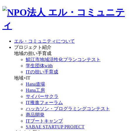
エル・コミュニティについて
プロジェクト紹介
地域の担い手育成
鯖江市地域活性化プランコンテスト
学生団体with
ITの担い手育成
地域×IT
Hana道場
Hana工房
サイバーサクラ
IT推進フォーラム
ハッカソン・プログラミングコンテスト
商品開発
ITブートキャンプ
SABAE STARTUP PROJECT