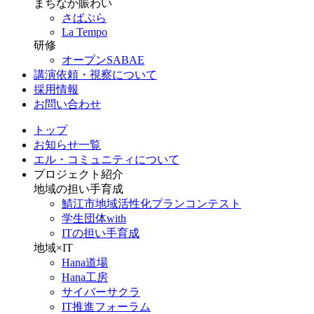
まちなか賑わい
さばぷら
La Tempo
研修
オープンSABAE
講演依頼・視察について
採用情報
お問い合わせ
トップ
お知らせ一覧
エル・コミュニティについて
プロジェクト紹介
地域の担い手育成
鯖江市地域活性化プランコンテスト
学生団体with
ITの担い手育成
地域×IT
Hana道場
Hana工房
サイバーサクラ
IT推進フォーラム