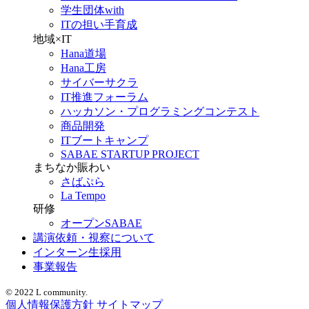
学生団体with
ITの担い手育成
地域×IT
Hana道場
Hana工房
サイバーサクラ
IT推進フォーラム
ハッカソン・プログラミングコンテスト
商品開発
ITブートキャンプ
SABAE STARTUP PROJECT
まちなか賑わい
さばぷら
La Tempo
研修
オープンSABAE
講演依頼・視察について
インターン生採用
事業報告
© 2022 L community.
個人情報保護方針
サイトマップ