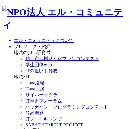
エル・コミュニティについて
プロジェクト紹介
地域の担い手育成
鯖江市地域活性化プランコンテスト
学生団体with
ITの担い手育成
地域×IT
Hana道場
Hana工房
サイバーサクラ
IT推進フォーラム
ハッカソン・プログラミングコンテスト
商品開発
ITブートキャンプ
SABAE STARTUP PROJECT