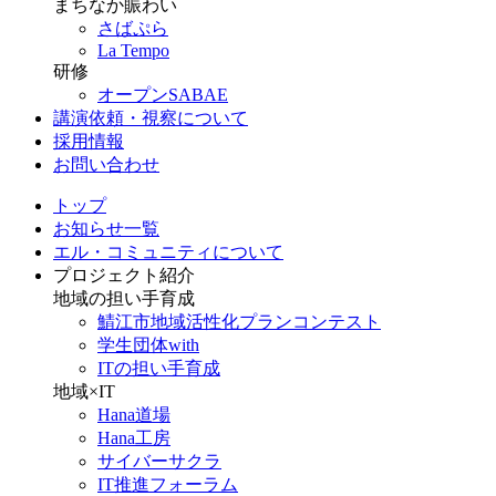
まちなか賑わい
さばぷら
La Tempo
研修
オープンSABAE
講演依頼・視察について
採用情報
お問い合わせ
トップ
お知らせ一覧
エル・コミュニティについて
プロジェクト紹介
地域の担い手育成
鯖江市地域活性化プランコンテスト
学生団体with
ITの担い手育成
地域×IT
Hana道場
Hana工房
サイバーサクラ
IT推進フォーラム