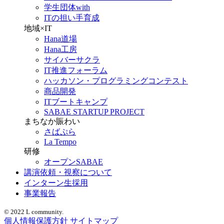
学生団体with
ITの担い手育成
地域×IT
Hana道場
Hana工房
サイバーサクラ
IT推進フォーラム
ハッカソン・プログラミングコンテスト
商品開発
ITブートキャンプ
SABAE STARTUP PROJECT
まちなか賑わい
さばぷら
La Tempo
研修
オープンSABAE
講演依頼・視察について
インターン生採用
事業報告
© 2022 L community.
個人情報保護方針
サイトマップ