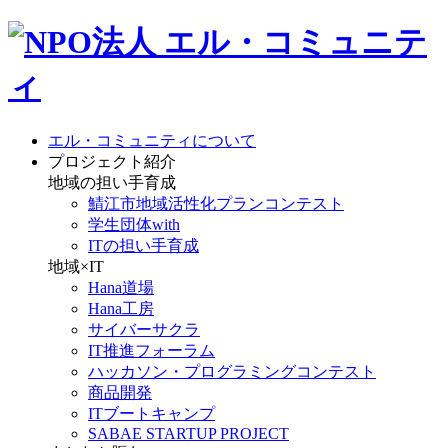
エル・コミュニティについて
プロジェクト紹介
地域の担い手育成
鯖江市地域活性化プランコンテスト
学生団体with
ITの担い手育成
地域×IT
Hana道場
Hana工房
サイバーサクラ
IT推進フォーラム
ハッカソン・プログラミングコンテスト
商品開発
ITブートキャンプ
SABAE STARTUP PROJECT