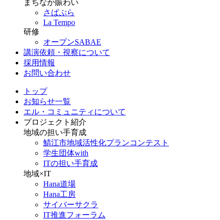
まちなか賑わい
さばぷら
La Tempo
研修
オープンSABAE
講演依頼・視察について
採用情報
お問い合わせ
トップ
お知らせ一覧
エル・コミュニティについて
プロジェクト紹介
地域の担い手育成
鯖江市地域活性化プランコンテスト
学生団体with
ITの担い手育成
地域×IT
Hana道場
Hana工房
サイバーサクラ
IT推進フォーラム