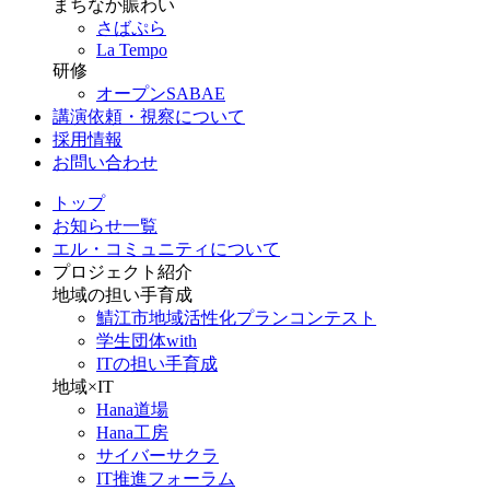
まちなか賑わい
さばぷら
La Tempo
研修
オープンSABAE
講演依頼・視察について
採用情報
お問い合わせ
トップ
お知らせ一覧
エル・コミュニティについて
プロジェクト紹介
地域の担い手育成
鯖江市地域活性化プランコンテスト
学生団体with
ITの担い手育成
地域×IT
Hana道場
Hana工房
サイバーサクラ
IT推進フォーラム