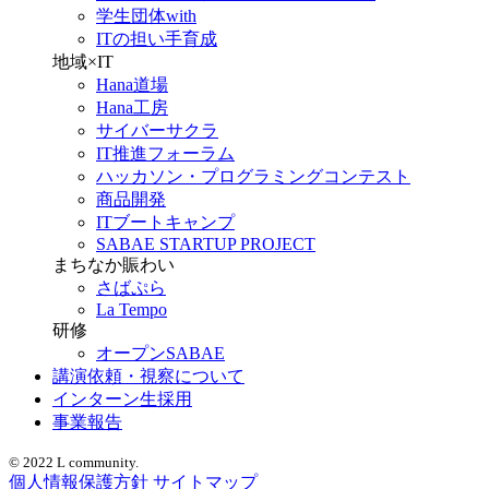
学生団体with
ITの担い手育成
地域×IT
Hana道場
Hana工房
サイバーサクラ
IT推進フォーラム
ハッカソン・プログラミングコンテスト
商品開発
ITブートキャンプ
SABAE STARTUP PROJECT
まちなか賑わい
さばぷら
La Tempo
研修
オープンSABAE
講演依頼・視察について
インターン生採用
事業報告
© 2022 L community.
個人情報保護方針
サイトマップ