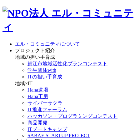
エル・コミュニティについて
プロジェクト紹介
地域の担い手育成
鯖江市地域活性化プランコンテスト
学生団体with
ITの担い手育成
地域×IT
Hana道場
Hana工房
サイバーサクラ
IT推進フォーラム
ハッカソン・プログラミングコンテスト
商品開発
ITブートキャンプ
SABAE STARTUP PROJECT