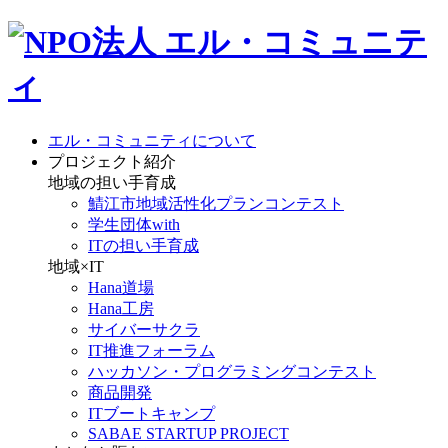
エル・コミュニティについて
プロジェクト紹介
地域の担い手育成
鯖江市地域活性化プランコンテスト
学生団体with
ITの担い手育成
地域×IT
Hana道場
Hana工房
サイバーサクラ
IT推進フォーラム
ハッカソン・プログラミングコンテスト
商品開発
ITブートキャンプ
SABAE STARTUP PROJECT