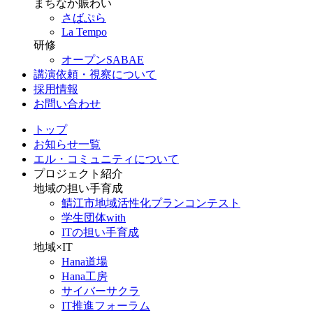
まちなか賑わい
さばぷら
La Tempo
研修
オープンSABAE
講演依頼・視察について
採用情報
お問い合わせ
トップ
お知らせ一覧
エル・コミュニティについて
プロジェクト紹介
地域の担い手育成
鯖江市地域活性化プランコンテスト
学生団体with
ITの担い手育成
地域×IT
Hana道場
Hana工房
サイバーサクラ
IT推進フォーラム