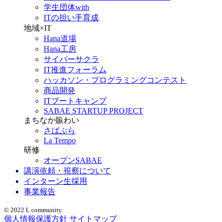
学生団体with
ITの担い手育成
地域×IT
Hana道場
Hana工房
サイバーサクラ
IT推進フォーラム
ハッカソン・プログラミングコンテスト
商品開発
ITブートキャンプ
SABAE STARTUP PROJECT
まちなか賑わい
さばぷら
La Tempo
研修
オープンSABAE
講演依頼・視察について
インターン生採用
事業報告
© 2022 L community.
個人情報保護方針
サイトマップ