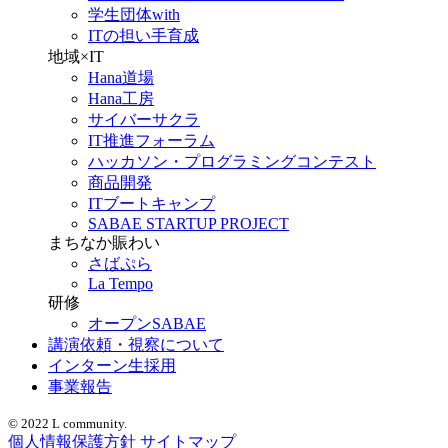
学生団体with
ITの担い手育成
地域×IT
Hana道場
Hana工房
サイバーサクラ
IT推進フォーラム
ハッカソン・プログラミングコンテスト
商品開発
ITブートキャンプ
SABAE STARTUP PROJECT
まちなか賑わい
さばぷら
La Tempo
研修
オープンSABAE
講演依頼・視察について
インターン生採用
事業報告
© 2022 L community.
個人情報保護方針
サイトマップ