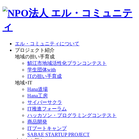
エル・コミュニティについて
プロジェクト紹介
地域の担い手育成
鯖江市地域活性化プランコンテスト
学生団体with
ITの担い手育成
地域×IT
Hana道場
Hana工房
サイバーサクラ
IT推進フォーラム
ハッカソン・プログラミングコンテスト
商品開発
ITブートキャンプ
SABAE STARTUP PROJECT