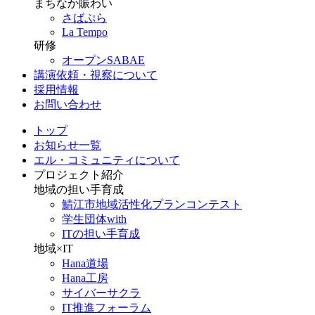
まちなか賑わい
さばぷら
La Tempo
研修
オープンSABAE
講演依頼・視察について
採用情報
お問い合わせ
トップ
お知らせ一覧
エル・コミュニティについて
プロジェクト紹介
地域の担い手育成
鯖江市地域活性化プランコンテスト
学生団体with
ITの担い手育成
地域×IT
Hana道場
Hana工房
サイバーサクラ
IT推進フォーラム