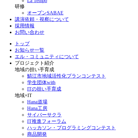
La Tempo
研修
オープンSABAE
講演依頼・視察について
採用情報
お問い合わせ
トップ
お知らせ一覧
エル・コミュニティについて
プロジェクト紹介
地域の担い手育成
鯖江市地域活性化プランコンテスト
学生団体with
ITの担い手育成
地域×IT
Hana道場
Hana工房
サイバーサクラ
IT推進フォーラム
ハッカソン・プログラミングコンテスト
商品開発