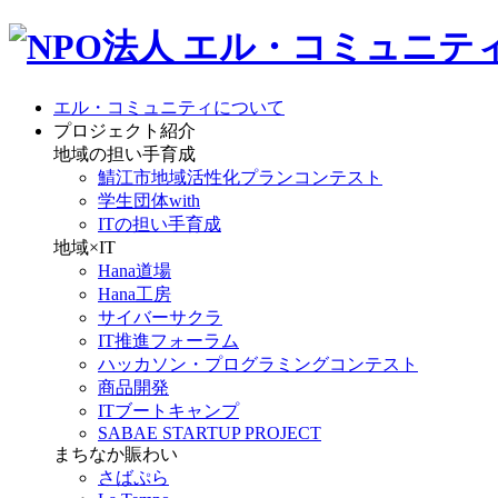
エル・コミュニティについて
プロジェクト紹介
地域の担い手育成
鯖江市地域活性化プランコンテスト
学生団体with
ITの担い手育成
地域×IT
Hana道場
Hana工房
サイバーサクラ
IT推進フォーラム
ハッカソン・プログラミングコンテスト
商品開発
ITブートキャンプ
SABAE STARTUP PROJECT
まちなか賑わい
さばぷら