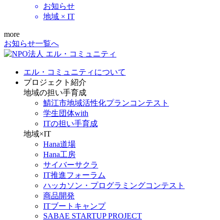
お知らせ
地域 × IT
more
お知らせ一覧へ
エル・コミュニティについて
プロジェクト紹介
地域の担い手育成
鯖江市地域活性化プランコンテスト
学生団体with
ITの担い手育成
地域×IT
Hana道場
Hana工房
サイバーサクラ
IT推進フォーラム
ハッカソン・プログラミングコンテスト
商品開発
ITブートキャンプ
SABAE STARTUP PROJECT