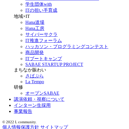
学生団体with
ITの担い手育成
地域×IT
Hana道場
Hana工房
サイバーサクラ
IT推進フォーラム
ハッカソン・プログラミングコンテスト
商品開発
ITブートキャンプ
SABAE STARTUP PROJECT
まちなか賑わい
さばぷら
La Tempo
研修
オープンSABAE
講演依頼・視察について
インターン生採用
事業報告
© 2022 L community.
個人情報保護方針
サイトマップ