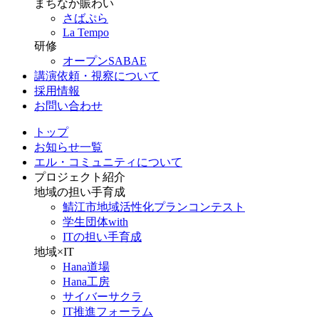
まちなか賑わい
さばぷら
La Tempo
研修
オープンSABAE
講演依頼・視察について
採用情報
お問い合わせ
トップ
お知らせ一覧
エル・コミュニティについて
プロジェクト紹介
地域の担い手育成
鯖江市地域活性化プランコンテスト
学生団体with
ITの担い手育成
地域×IT
Hana道場
Hana工房
サイバーサクラ
IT推進フォーラム