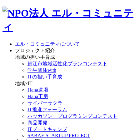
エル・コミュニティについて
プロジェクト紹介
地域の担い手育成
鯖江市地域活性化プランコンテスト
学生団体with
ITの担い手育成
地域×IT
Hana道場
Hana工房
サイバーサクラ
IT推進フォーラム
ハッカソン・プログラミングコンテスト
商品開発
ITブートキャンプ
SABAE STARTUP PROJECT