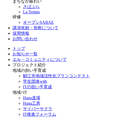
まちなか賑わい
さばぷら
La Tempo
研修
オープンSABAE
講演依頼・視察について
採用情報
お問い合わせ
トップ
お知らせ一覧
エル・コミュニティについて
プロジェクト紹介
地域の担い手育成
鯖江市地域活性化プランコンテスト
学生団体with
ITの担い手育成
地域×IT
Hana道場
Hana工房
サイバーサクラ
IT推進フォーラム