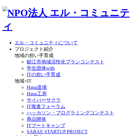
エル・コミュニティについて
プロジェクト紹介
地域の担い手育成
鯖江市地域活性化プランコンテスト
学生団体with
ITの担い手育成
地域×IT
Hana道場
Hana工房
サイバーサクラ
IT推進フォーラム
ハッカソン・プログラミングコンテスト
商品開発
ITブートキャンプ
SABAE STARTUP PROJECT