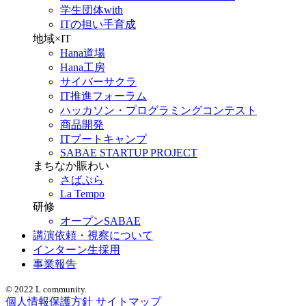
学生団体with
ITの担い手育成
地域×IT
Hana道場
Hana工房
サイバーサクラ
IT推進フォーラム
ハッカソン・プログラミングコンテスト
商品開発
ITブートキャンプ
SABAE STARTUP PROJECT
まちなか賑わい
さばぷら
La Tempo
研修
オープンSABAE
講演依頼・視察について
インターン生採用
事業報告
© 2022 L community.
個人情報保護方針
サイトマップ