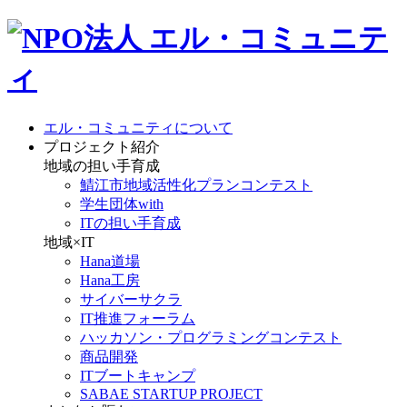
エル・コミュニティについて
プロジェクト紹介
地域の担い手育成
鯖江市地域活性化プランコンテスト
学生団体with
ITの担い手育成
地域×IT
Hana道場
Hana工房
サイバーサクラ
IT推進フォーラム
ハッカソン・プログラミングコンテスト
商品開発
ITブートキャンプ
SABAE STARTUP PROJECT