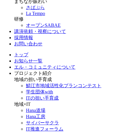
まちなか賑わい
さばぷら
La Tempo
研修
オープンSABAE
講演依頼・視察について
採用情報
お問い合わせ
トップ
お知らせ一覧
エル・コミュニティについて
プロジェクト紹介
地域の担い手育成
鯖江市地域活性化プランコンテスト
学生団体with
ITの担い手育成
地域×IT
Hana道場
Hana工房
サイバーサクラ
IT推進フォーラム