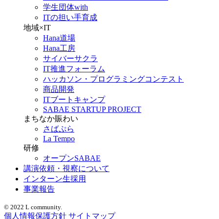
学生団体with
ITの担い手育成
地域×IT
Hana道場
Hana工房
サイバーサクラ
IT推進フォーラム
ハッカソン・プログラミングコンテスト
商品開発
ITブートキャンプ
SABAE STARTUP PROJECT
まちなか賑わい
さばぷら
La Tempo
研修
オープンSABAE
講演依頼・視察について
インターン生採用
事業報告
© 2022 L community.
個人情報保護方針
サイトマップ