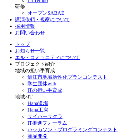
La Tempo
研修
オープンSABAE
講演依頼・視察について
採用情報
お問い合わせ
トップ
お知らせ一覧
エル・コミュニティについて
プロジェクト紹介
地域の担い手育成
鯖江市地域活性化プランコンテスト
学生団体with
ITの担い手育成
地域×IT
Hana道場
Hana工房
サイバーサクラ
IT推進フォーラム
ハッカソン・プログラミングコンテスト
商品開発