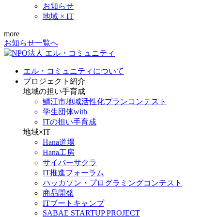
お知らせ
地域 × IT
more
お知らせ一覧へ
エル・コミュニティについて
プロジェクト紹介
地域の担い手育成
鯖江市地域活性化プランコンテスト
学生団体with
ITの担い手育成
地域×IT
Hana道場
Hana工房
サイバーサクラ
IT推進フォーラム
ハッカソン・プログラミングコンテスト
商品開発
ITブートキャンプ
SABAE STARTUP PROJECT