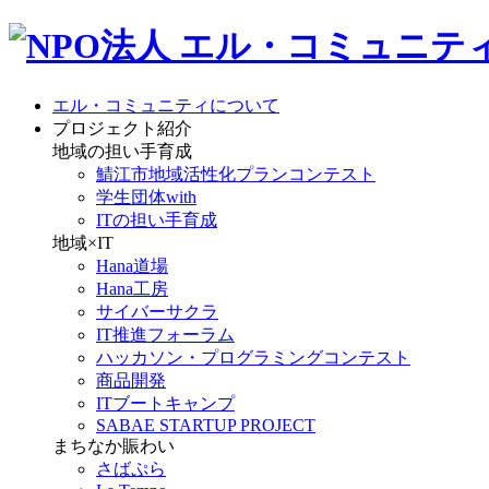
エル・コミュニティについて
プロジェクト紹介
地域の担い手育成
鯖江市地域活性化プランコンテスト
学生団体with
ITの担い手育成
地域×IT
Hana道場
Hana工房
サイバーサクラ
IT推進フォーラム
ハッカソン・プログラミングコンテスト
商品開発
ITブートキャンプ
SABAE STARTUP PROJECT
まちなか賑わい
さばぷら