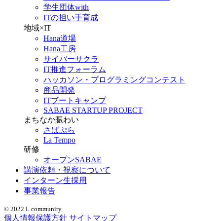
学生団体with
ITの担い手育成
地域×IT
Hana道場
Hana工房
サイバーサクラ
IT推進フォーラム
ハッカソン・プログラミングコンテスト
商品開発
ITブートキャンプ
SABAE STARTUP PROJECT
まちなか賑わい
さばぷら
La Tempo
研修
オープンSABAE
講演依頼・視察について
インターン生採用
事業報告
© 2022 L community.
個人情報保護方針
サイトマップ