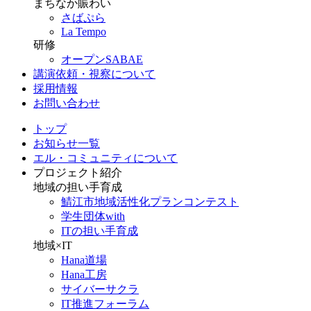
まちなか賑わい
さばぷら
La Tempo
研修
オープンSABAE
講演依頼・視察について
採用情報
お問い合わせ
トップ
お知らせ一覧
エル・コミュニティについて
プロジェクト紹介
地域の担い手育成
鯖江市地域活性化プランコンテスト
学生団体with
ITの担い手育成
地域×IT
Hana道場
Hana工房
サイバーサクラ
IT推進フォーラム