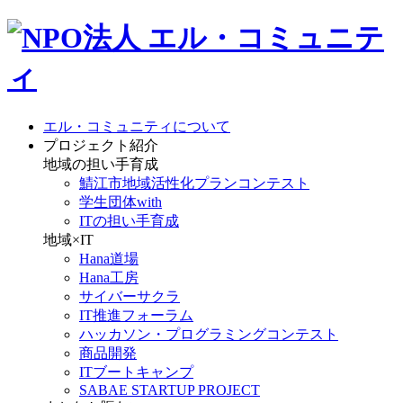
エル・コミュニティについて
プロジェクト紹介
地域の担い手育成
鯖江市地域活性化プランコンテスト
学生団体with
ITの担い手育成
地域×IT
Hana道場
Hana工房
サイバーサクラ
IT推進フォーラム
ハッカソン・プログラミングコンテスト
商品開発
ITブートキャンプ
SABAE STARTUP PROJECT