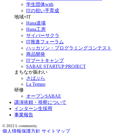
学生団体with
ITの担い手育成
地域×IT
Hana道場
Hana工房
サイバーサクラ
IT推進フォーラム
ハッカソン・プログラミングコンテスト
商品開発
ITブートキャンプ
SABAE STARTUP PROJECT
まちなか賑わい
さばぷら
La Tempo
研修
オープンSABAE
講演依頼・視察について
インターン生採用
事業報告
© 2022 L community.
個人情報保護方針
サイトマップ