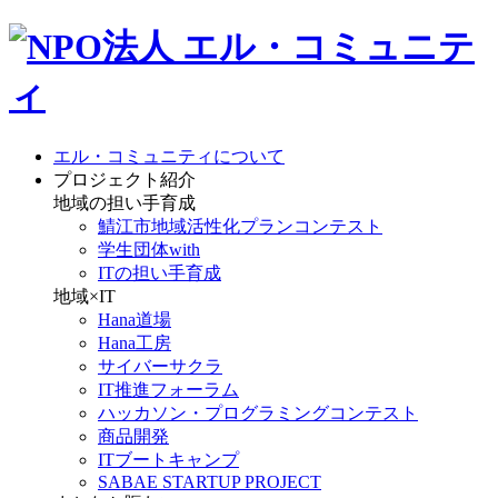
エル・コミュニティについて
プロジェクト紹介
地域の担い手育成
鯖江市地域活性化プランコンテスト
学生団体with
ITの担い手育成
地域×IT
Hana道場
Hana工房
サイバーサクラ
IT推進フォーラム
ハッカソン・プログラミングコンテスト
商品開発
ITブートキャンプ
SABAE STARTUP PROJECT