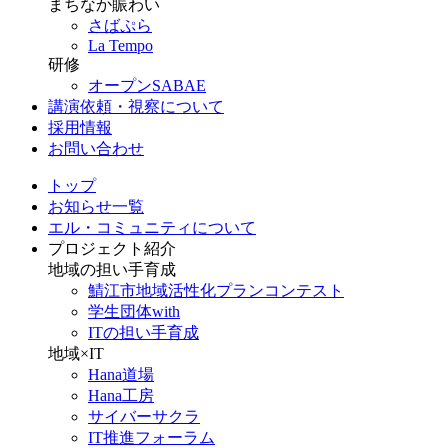
まちなか賑わい
さばぷら
La Tempo
研修
オープンSABAE
講演依頼・視察について
採用情報
お問い合わせ
トップ
お知らせ一覧
エル・コミュニティについて
プロジェクト紹介
地域の担い手育成
鯖江市地域活性化プランコンテスト
学生団体with
ITの担い手育成
地域×IT
Hana道場
Hana工房
サイバーサクラ
IT推進フォーラム