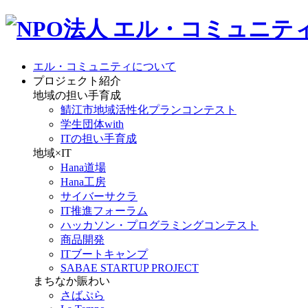
エル・コミュニティについて
プロジェクト紹介
地域の担い手育成
鯖江市地域活性化プランコンテスト
学生団体with
ITの担い手育成
地域×IT
Hana道場
Hana工房
サイバーサクラ
IT推進フォーラム
ハッカソン・プログラミングコンテスト
商品開発
ITブートキャンプ
SABAE STARTUP PROJECT
まちなか賑わい
さばぷら