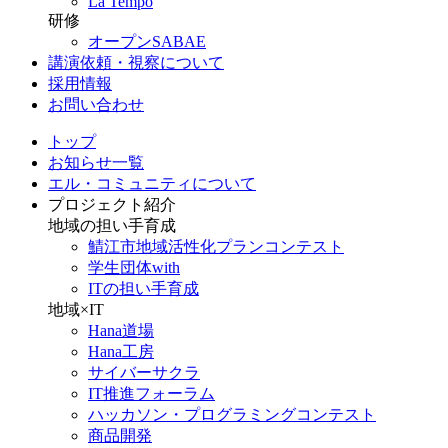
La Tempo
研修
オープンSABAE
講演依頼・視察について
採用情報
お問い合わせ
トップ
お知らせ一覧
エル・コミュニティについて
プロジェクト紹介
地域の担い手育成
鯖江市地域活性化プランコンテスト
学生団体with
ITの担い手育成
地域×IT
Hana道場
Hana工房
サイバーサクラ
IT推進フォーラム
ハッカソン・プログラミングコンテスト
商品開発