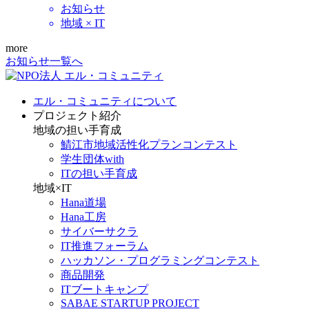
お知らせ
地域 × IT
more
お知らせ一覧へ
エル・コミュニティについて
プロジェクト紹介
地域の担い手育成
鯖江市地域活性化プランコンテスト
学生団体with
ITの担い手育成
地域×IT
Hana道場
Hana工房
サイバーサクラ
IT推進フォーラム
ハッカソン・プログラミングコンテスト
商品開発
ITブートキャンプ
SABAE STARTUP PROJECT