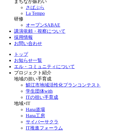
まちなか賑わい
さばぷら
La Tempo
研修
オープンSABAE
講演依頼・視察について
採用情報
お問い合わせ
トップ
お知らせ一覧
エル・コミュニティについて
プロジェクト紹介
地域の担い手育成
鯖江市地域活性化プランコンテスト
学生団体with
ITの担い手育成
地域×IT
Hana道場
Hana工房
サイバーサクラ
IT推進フォーラム