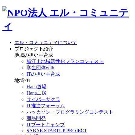
エル・コミュニティについて
プロジェクト紹介
地域の担い手育成
鯖江市地域活性化プランコンテスト
学生団体with
ITの担い手育成
地域×IT
Hana道場
Hana工房
サイバーサクラ
IT推進フォーラム
ハッカソン・プログラミングコンテスト
商品開発
ITブートキャンプ
SABAE STARTUP PROJECT