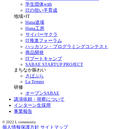
学生団体with
ITの担い手育成
地域×IT
Hana道場
Hana工房
サイバーサクラ
IT推進フォーラム
ハッカソン・プログラミングコンテスト
商品開発
ITブートキャンプ
SABAE STARTUP PROJECT
まちなか賑わい
さばぷら
La Tempo
研修
オープンSABAE
講演依頼・視察について
インターン生採用
事業報告
© 2022 L community.
個人情報保護方針
サイトマップ