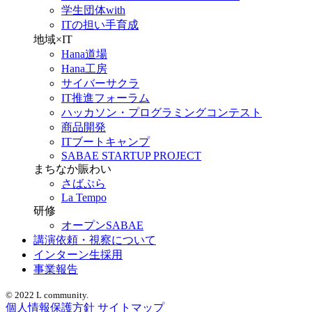
学生団体with
ITの担い手育成
地域×IT
Hana道場
Hana工房
サイバーサクラ
IT推進フォーラム
ハッカソン・プログラミングコンテスト
商品開発
ITブートキャンプ
SABAE STARTUP PROJECT
まちなか賑わい
さばぷら
La Tempo
研修
オープンSABAE
講演依頼・視察について
インターン生採用
事業報告
© 2022 L community.
個人情報保護方針
サイトマップ