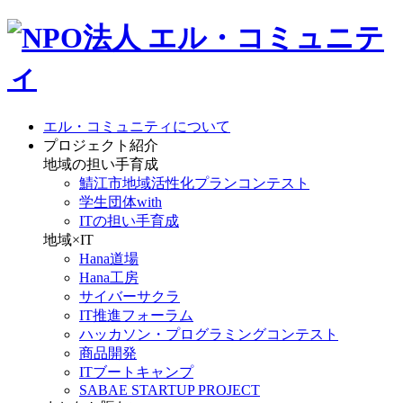
エル・コミュニティについて
プロジェクト紹介
地域の担い手育成
鯖江市地域活性化プランコンテスト
学生団体with
ITの担い手育成
地域×IT
Hana道場
Hana工房
サイバーサクラ
IT推進フォーラム
ハッカソン・プログラミングコンテスト
商品開発
ITブートキャンプ
SABAE STARTUP PROJECT