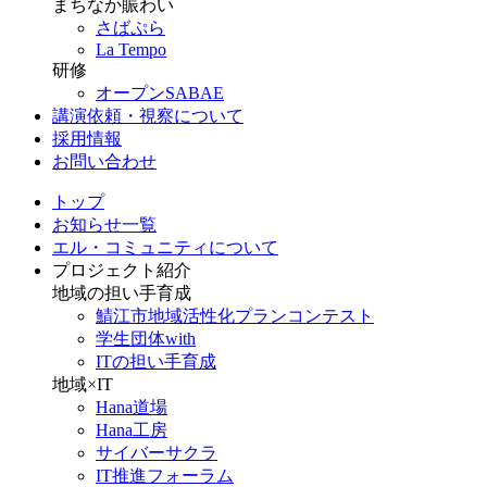
まちなか賑わい
さばぷら
La Tempo
研修
オープンSABAE
講演依頼・視察について
採用情報
お問い合わせ
トップ
お知らせ一覧
エル・コミュニティについて
プロジェクト紹介
地域の担い手育成
鯖江市地域活性化プランコンテスト
学生団体with
ITの担い手育成
地域×IT
Hana道場
Hana工房
サイバーサクラ
IT推進フォーラム