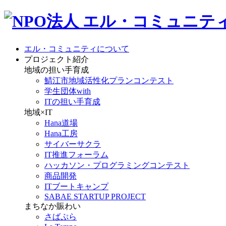
エル・コミュニティについて
プロジェクト紹介
地域の担い手育成
鯖江市地域活性化プランコンテスト
学生団体with
ITの担い手育成
地域×IT
Hana道場
Hana工房
サイバーサクラ
IT推進フォーラム
ハッカソン・プログラミングコンテスト
商品開発
ITブートキャンプ
SABAE STARTUP PROJECT
まちなか賑わい
さばぷら