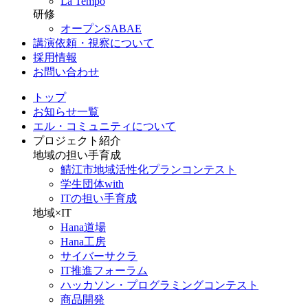
La Tempo
研修
オープンSABAE
講演依頼・視察について
採用情報
お問い合わせ
トップ
お知らせ一覧
エル・コミュニティについて
プロジェクト紹介
地域の担い手育成
鯖江市地域活性化プランコンテスト
学生団体with
ITの担い手育成
地域×IT
Hana道場
Hana工房
サイバーサクラ
IT推進フォーラム
ハッカソン・プログラミングコンテスト
商品開発