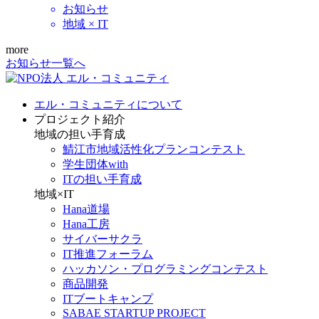
お知らせ
地域 × IT
more
お知らせ一覧へ
エル・コミュニティについて
プロジェクト紹介
地域の担い手育成
鯖江市地域活性化プランコンテスト
学生団体with
ITの担い手育成
地域×IT
Hana道場
Hana工房
サイバーサクラ
IT推進フォーラム
ハッカソン・プログラミングコンテスト
商品開発
ITブートキャンプ
SABAE STARTUP PROJECT