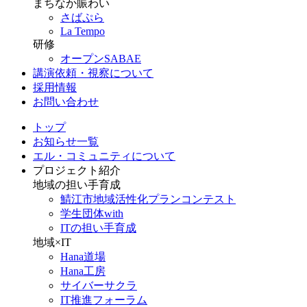
まちなか賑わい
さばぷら
La Tempo
研修
オープンSABAE
講演依頼・視察について
採用情報
お問い合わせ
トップ
お知らせ一覧
エル・コミュニティについて
プロジェクト紹介
地域の担い手育成
鯖江市地域活性化プランコンテスト
学生団体with
ITの担い手育成
地域×IT
Hana道場
Hana工房
サイバーサクラ
IT推進フォーラム