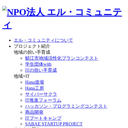
エル・コミュニティについて
プロジェクト紹介
地域の担い手育成
鯖江市地域活性化プランコンテスト
学生団体with
ITの担い手育成
地域×IT
Hana道場
Hana工房
サイバーサクラ
IT推進フォーラム
ハッカソン・プログラミングコンテスト
商品開発
ITブートキャンプ
SABAE STARTUP PROJECT