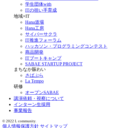
学生団体with
ITの担い手育成
地域×IT
Hana道場
Hana工房
サイバーサクラ
IT推進フォーラム
ハッカソン・プログラミングコンテスト
商品開発
ITブートキャンプ
SABAE STARTUP PROJECT
まちなか賑わい
さばぷら
La Tempo
研修
オープンSABAE
講演依頼・視察について
インターン生採用
事業報告
© 2022 L community.
個人情報保護方針
サイトマップ