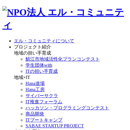
エル・コミュニティについて
プロジェクト紹介
地域の担い手育成
鯖江市地域活性化プランコンテスト
学生団体with
ITの担い手育成
地域×IT
Hana道場
Hana工房
サイバーサクラ
IT推進フォーラム
ハッカソン・プログラミングコンテスト
商品開発
ITブートキャンプ
SABAE STARTUP PROJECT