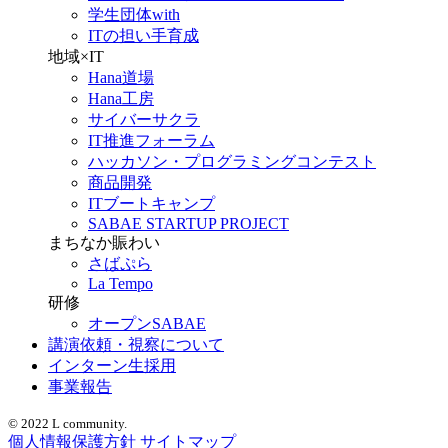
学生団体with
ITの担い手育成
地域×IT
Hana道場
Hana工房
サイバーサクラ
IT推進フォーラム
ハッカソン・プログラミングコンテスト
商品開発
ITブートキャンプ
SABAE STARTUP PROJECT
まちなか賑わい
さばぷら
La Tempo
研修
オープンSABAE
講演依頼・視察について
インターン生採用
事業報告
© 2022 L community.
個人情報保護方針
サイトマップ