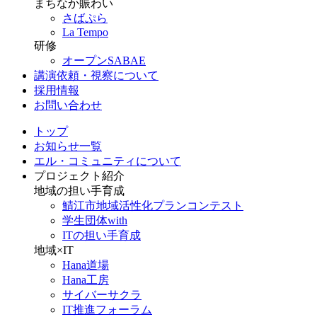
まちなか賑わい
さばぷら
La Tempo
研修
オープンSABAE
講演依頼・視察について
採用情報
お問い合わせ
トップ
お知らせ一覧
エル・コミュニティについて
プロジェクト紹介
地域の担い手育成
鯖江市地域活性化プランコンテスト
学生団体with
ITの担い手育成
地域×IT
Hana道場
Hana工房
サイバーサクラ
IT推進フォーラム