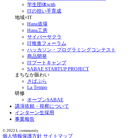
学生団体with
ITの担い手育成
地域×IT
Hana道場
Hana工房
サイバーサクラ
IT推進フォーラム
ハッカソン・プログラミングコンテスト
商品開発
ITブートキャンプ
SABAE STARTUP PROJECT
まちなか賑わい
さばぷら
La Tempo
研修
オープンSABAE
講演依頼・視察について
インターン生採用
事業報告
© 2022 L community.
個人情報保護方針
サイトマップ