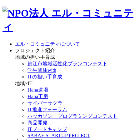
エル・コミュニティについて
プロジェクト紹介
地域の担い手育成
鯖江市地域活性化プランコンテスト
学生団体with
ITの担い手育成
地域×IT
Hana道場
Hana工房
サイバーサクラ
IT推進フォーラム
ハッカソン・プログラミングコンテスト
商品開発
ITブートキャンプ
SABAE STARTUP PROJECT