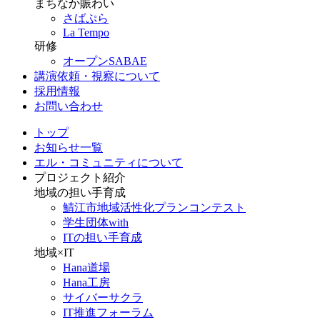
まちなか賑わい
さばぷら
La Tempo
研修
オープンSABAE
講演依頼・視察について
採用情報
お問い合わせ
トップ
お知らせ一覧
エル・コミュニティについて
プロジェクト紹介
地域の担い手育成
鯖江市地域活性化プランコンテスト
学生団体with
ITの担い手育成
地域×IT
Hana道場
Hana工房
サイバーサクラ
IT推進フォーラム