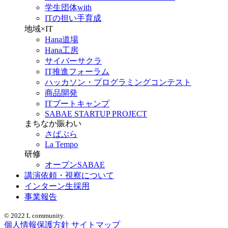
学生団体with
ITの担い手育成
地域×IT
Hana道場
Hana工房
サイバーサクラ
IT推進フォーラム
ハッカソン・プログラミングコンテスト
商品開発
ITブートキャンプ
SABAE STARTUP PROJECT
まちなか賑わい
さばぷら
La Tempo
研修
オープンSABAE
講演依頼・視察について
インターン生採用
事業報告
© 2022 L community.
個人情報保護方針
サイトマップ