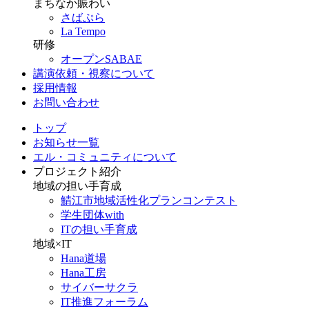
まちなか賑わい
さばぷら
La Tempo
研修
オープンSABAE
講演依頼・視察について
採用情報
お問い合わせ
トップ
お知らせ一覧
エル・コミュニティについて
プロジェクト紹介
地域の担い手育成
鯖江市地域活性化プランコンテスト
学生団体with
ITの担い手育成
地域×IT
Hana道場
Hana工房
サイバーサクラ
IT推進フォーラム