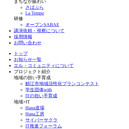
まちなか賑わい
さばぷら
La Tempo
研修
オープンSABAE
講演依頼・視察について
採用情報
お問い合わせ
トップ
お知らせ一覧
エル・コミュニティについて
プロジェクト紹介
地域の担い手育成
鯖江市地域活性化プランコンテスト
学生団体with
ITの担い手育成
地域×IT
Hana道場
Hana工房
サイバーサクラ
IT推進フォーラム