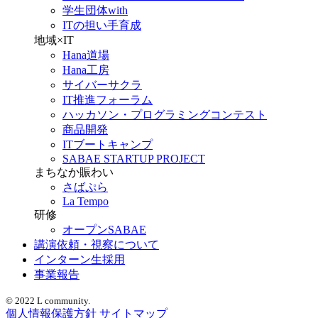
学生団体with
ITの担い手育成
地域×IT
Hana道場
Hana工房
サイバーサクラ
IT推進フォーラム
ハッカソン・プログラミングコンテスト
商品開発
ITブートキャンプ
SABAE STARTUP PROJECT
まちなか賑わい
さばぷら
La Tempo
研修
オープンSABAE
講演依頼・視察について
インターン生採用
事業報告
© 2022 L community.
個人情報保護方針
サイトマップ