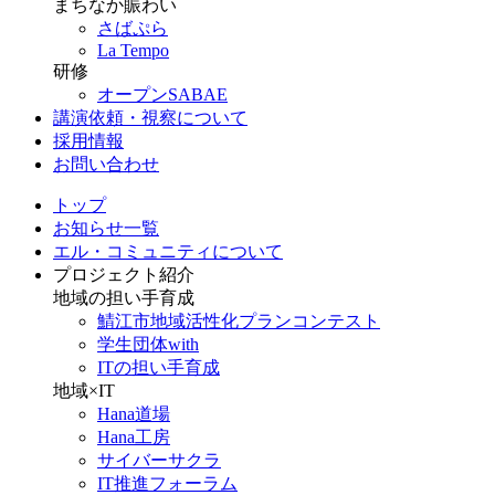
まちなか賑わい
さばぷら
La Tempo
研修
オープンSABAE
講演依頼・視察について
採用情報
お問い合わせ
トップ
お知らせ一覧
エル・コミュニティについて
プロジェクト紹介
地域の担い手育成
鯖江市地域活性化プランコンテスト
学生団体with
ITの担い手育成
地域×IT
Hana道場
Hana工房
サイバーサクラ
IT推進フォーラム