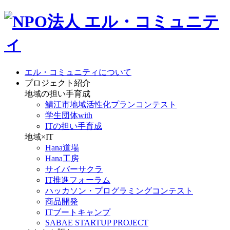
エル・コミュニティについて
プロジェクト紹介
地域の担い手育成
鯖江市地域活性化プランコンテスト
学生団体with
ITの担い手育成
地域×IT
Hana道場
Hana工房
サイバーサクラ
IT推進フォーラム
ハッカソン・プログラミングコンテスト
商品開発
ITブートキャンプ
SABAE STARTUP PROJECT