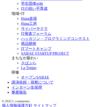
学生団体with
ITの担い手育成
地域×IT
Hana道場
Hana工房
サイバーサクラ
IT推進フォーラム
ハッカソン・プログラミングコンテスト
商品開発
ITブートキャンプ
SABAE STARTUP PROJECT
まちなか賑わい
さばぷら
La Tempo
研修
オープンSABAE
講演依頼・視察について
インターン生採用
事業報告
© 2022 L community.
個人情報保護方針
サイトマップ