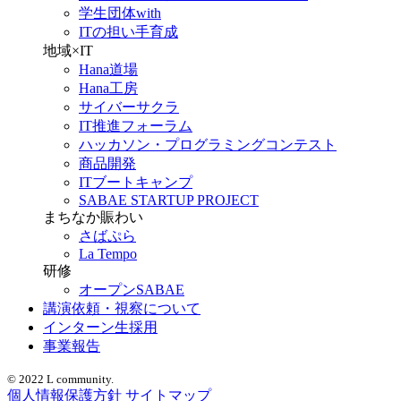
学生団体with
ITの担い手育成
地域×IT
Hana道場
Hana工房
サイバーサクラ
IT推進フォーラム
ハッカソン・プログラミングコンテスト
商品開発
ITブートキャンプ
SABAE STARTUP PROJECT
まちなか賑わい
さばぷら
La Tempo
研修
オープンSABAE
講演依頼・視察について
インターン生採用
事業報告
© 2022 L community.
個人情報保護方針
サイトマップ