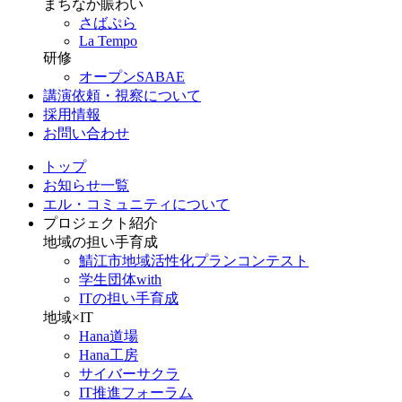
まちなか賑わい
さばぷら
La Tempo
研修
オープンSABAE
講演依頼・視察について
採用情報
お問い合わせ
トップ
お知らせ一覧
エル・コミュニティについて
プロジェクト紹介
地域の担い手育成
鯖江市地域活性化プランコンテスト
学生団体with
ITの担い手育成
地域×IT
Hana道場
Hana工房
サイバーサクラ
IT推進フォーラム