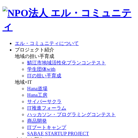
エル・コミュニティについて
プロジェクト紹介
地域の担い手育成
鯖江市地域活性化プランコンテスト
学生団体with
ITの担い手育成
地域×IT
Hana道場
Hana工房
サイバーサクラ
IT推進フォーラム
ハッカソン・プログラミングコンテスト
商品開発
ITブートキャンプ
SABAE STARTUP PROJECT