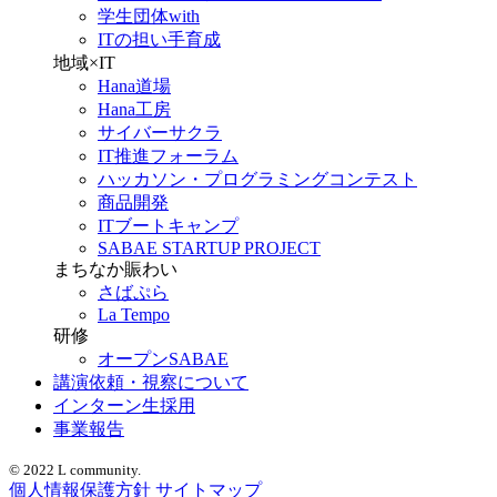
学生団体with
ITの担い手育成
地域×IT
Hana道場
Hana工房
サイバーサクラ
IT推進フォーラム
ハッカソン・プログラミングコンテスト
商品開発
ITブートキャンプ
SABAE STARTUP PROJECT
まちなか賑わい
さばぷら
La Tempo
研修
オープンSABAE
講演依頼・視察について
インターン生採用
事業報告
© 2022 L community.
個人情報保護方針
サイトマップ