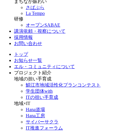
まちなか賑わい
さばぷら
La Tempo
研修
オープンSABAE
講演依頼・視察について
採用情報
お問い合わせ
トップ
お知らせ一覧
エル・コミュニティについて
プロジェクト紹介
地域の担い手育成
鯖江市地域活性化プランコンテスト
学生団体with
ITの担い手育成
地域×IT
Hana道場
Hana工房
サイバーサクラ
IT推進フォーラム