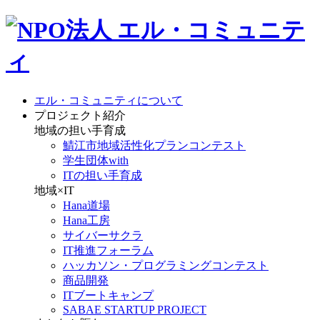
エル・コミュニティについて
プロジェクト紹介
地域の担い手育成
鯖江市地域活性化プランコンテスト
学生団体with
ITの担い手育成
地域×IT
Hana道場
Hana工房
サイバーサクラ
IT推進フォーラム
ハッカソン・プログラミングコンテスト
商品開発
ITブートキャンプ
SABAE STARTUP PROJECT