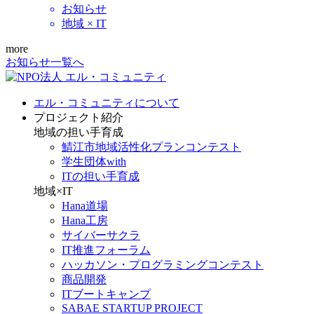
お知らせ
地域 × IT
more
お知らせ一覧へ
エル・コミュニティについて
プロジェクト紹介
地域の担い手育成
鯖江市地域活性化プランコンテスト
学生団体with
ITの担い手育成
地域×IT
Hana道場
Hana工房
サイバーサクラ
IT推進フォーラム
ハッカソン・プログラミングコンテスト
商品開発
ITブートキャンプ
SABAE STARTUP PROJECT