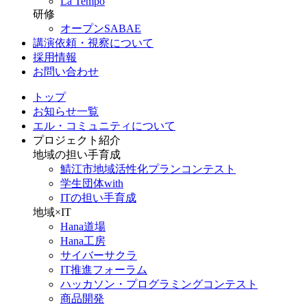
La Tempo
研修
オープンSABAE
講演依頼・視察について
採用情報
お問い合わせ
トップ
お知らせ一覧
エル・コミュニティについて
プロジェクト紹介
地域の担い手育成
鯖江市地域活性化プランコンテスト
学生団体with
ITの担い手育成
地域×IT
Hana道場
Hana工房
サイバーサクラ
IT推進フォーラム
ハッカソン・プログラミングコンテスト
商品開発