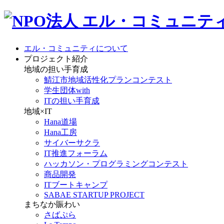
エル・コミュニティについて
プロジェクト紹介
地域の担い手育成
鯖江市地域活性化プランコンテスト
学生団体with
ITの担い手育成
地域×IT
Hana道場
Hana工房
サイバーサクラ
IT推進フォーラム
ハッカソン・プログラミングコンテスト
商品開発
ITブートキャンプ
SABAE STARTUP PROJECT
まちなか賑わい
さばぷら