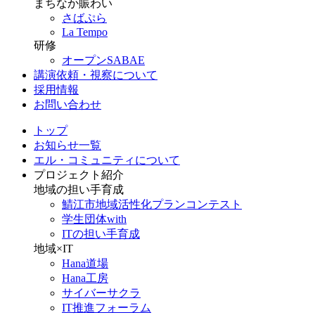
まちなか賑わい
さばぷら
La Tempo
研修
オープンSABAE
講演依頼・視察について
採用情報
お問い合わせ
トップ
お知らせ一覧
エル・コミュニティについて
プロジェクト紹介
地域の担い手育成
鯖江市地域活性化プランコンテスト
学生団体with
ITの担い手育成
地域×IT
Hana道場
Hana工房
サイバーサクラ
IT推進フォーラム