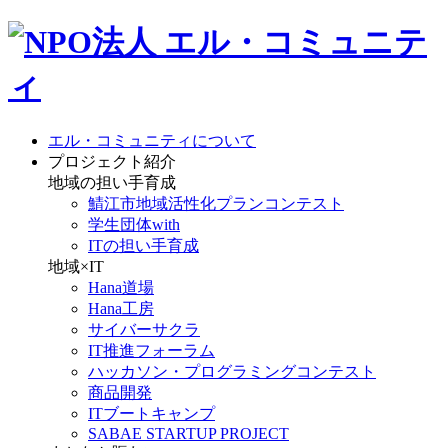
エル・コミュニティについて
プロジェクト紹介
地域の担い手育成
鯖江市地域活性化プランコンテスト
学生団体with
ITの担い手育成
地域×IT
Hana道場
Hana工房
サイバーサクラ
IT推進フォーラム
ハッカソン・プログラミングコンテスト
商品開発
ITブートキャンプ
SABAE STARTUP PROJECT