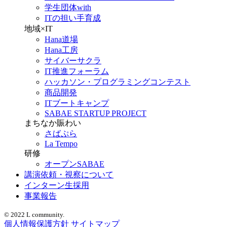
学生団体with
ITの担い手育成
地域×IT
Hana道場
Hana工房
サイバーサクラ
IT推進フォーラム
ハッカソン・プログラミングコンテスト
商品開発
ITブートキャンプ
SABAE STARTUP PROJECT
まちなか賑わい
さばぷら
La Tempo
研修
オープンSABAE
講演依頼・視察について
インターン生採用
事業報告
© 2022 L community.
個人情報保護方針
サイトマップ