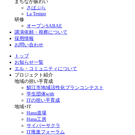
まちなか賑わい
さばぷら
La Tempo
研修
オープンSABAE
講演依頼・視察について
採用情報
お問い合わせ
トップ
お知らせ一覧
エル・コミュニティについて
プロジェクト紹介
地域の担い手育成
鯖江市地域活性化プランコンテスト
学生団体with
ITの担い手育成
地域×IT
Hana道場
Hana工房
サイバーサクラ
IT推進フォーラム