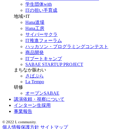
学生団体with
ITの担い手育成
地域×IT
Hana道場
Hana工房
サイバーサクラ
IT推進フォーラム
ハッカソン・プログラミングコンテスト
商品開発
ITブートキャンプ
SABAE STARTUP PROJECT
まちなか賑わい
さばぷら
La Tempo
研修
オープンSABAE
講演依頼・視察について
インターン生採用
事業報告
© 2022 L community.
個人情報保護方針
サイトマップ