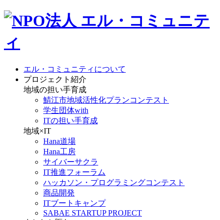
エル・コミュニティについて
プロジェクト紹介
地域の担い手育成
鯖江市地域活性化プランコンテスト
学生団体with
ITの担い手育成
地域×IT
Hana道場
Hana工房
サイバーサクラ
IT推進フォーラム
ハッカソン・プログラミングコンテスト
商品開発
ITブートキャンプ
SABAE STARTUP PROJECT