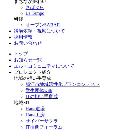
まちなか賑わい
さばぷら
La Tempo
研修
オープンSABAE
講演依頼・視察について
採用情報
お問い合わせ
トップ
お知らせ一覧
エル・コミュニティについて
プロジェクト紹介
地域の担い手育成
鯖江市地域活性化プランコンテスト
学生団体with
ITの担い手育成
地域×IT
Hana道場
Hana工房
サイバーサクラ
IT推進フォーラム