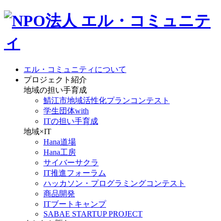
エル・コミュニティについて
プロジェクト紹介
地域の担い手育成
鯖江市地域活性化プランコンテスト
学生団体with
ITの担い手育成
地域×IT
Hana道場
Hana工房
サイバーサクラ
IT推進フォーラム
ハッカソン・プログラミングコンテスト
商品開発
ITブートキャンプ
SABAE STARTUP PROJECT