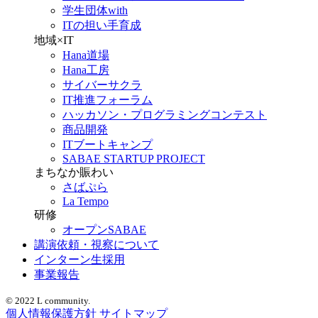
学生団体with
ITの担い手育成
地域×IT
Hana道場
Hana工房
サイバーサクラ
IT推進フォーラム
ハッカソン・プログラミングコンテスト
商品開発
ITブートキャンプ
SABAE STARTUP PROJECT
まちなか賑わい
さばぷら
La Tempo
研修
オープンSABAE
講演依頼・視察について
インターン生採用
事業報告
© 2022 L community.
個人情報保護方針
サイトマップ