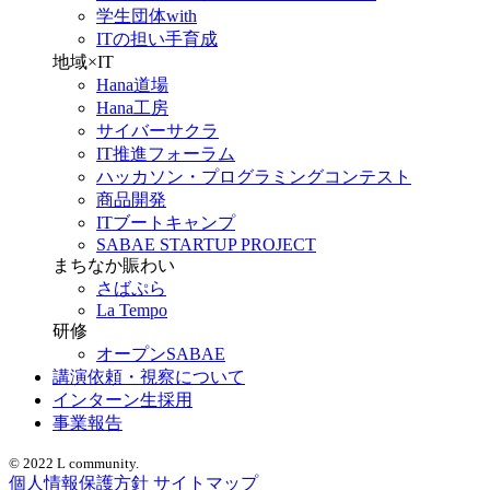
学生団体with
ITの担い手育成
地域×IT
Hana道場
Hana工房
サイバーサクラ
IT推進フォーラム
ハッカソン・プログラミングコンテスト
商品開発
ITブートキャンプ
SABAE STARTUP PROJECT
まちなか賑わい
さばぷら
La Tempo
研修
オープンSABAE
講演依頼・視察について
インターン生採用
事業報告
© 2022 L community.
個人情報保護方針
サイトマップ