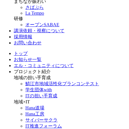
まちなか賑わい
さばぷら
La Tempo
研修
オープンSABAE
講演依頼・視察について
採用情報
お問い合わせ
トップ
お知らせ一覧
エル・コミュニティについて
プロジェクト紹介
地域の担い手育成
鯖江市地域活性化プランコンテスト
学生団体with
ITの担い手育成
地域×IT
Hana道場
Hana工房
サイバーサクラ
IT推進フォーラム