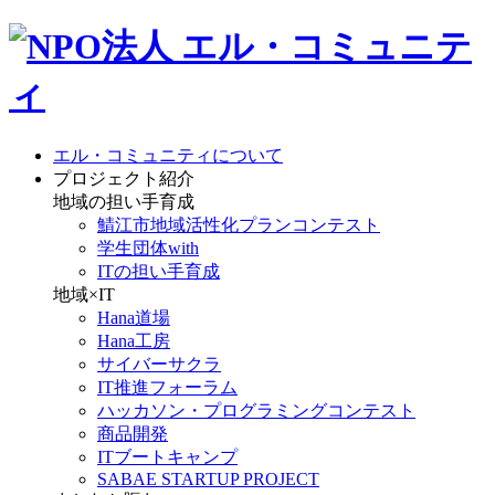
エル・コミュニティについて
プロジェクト紹介
地域の担い手育成
鯖江市地域活性化プランコンテスト
学生団体with
ITの担い手育成
地域×IT
Hana道場
Hana工房
サイバーサクラ
IT推進フォーラム
ハッカソン・プログラミングコンテスト
商品開発
ITブートキャンプ
SABAE STARTUP PROJECT